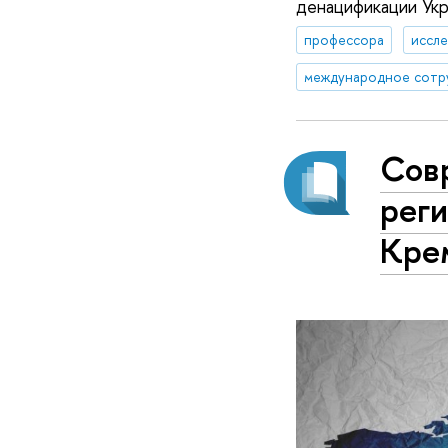
денацификации Ук
профессора
иссле
международное сотр
Сов
рег
Кре