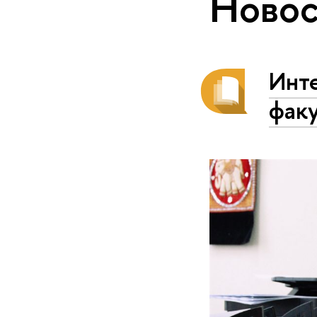
Новос
Инт
факу