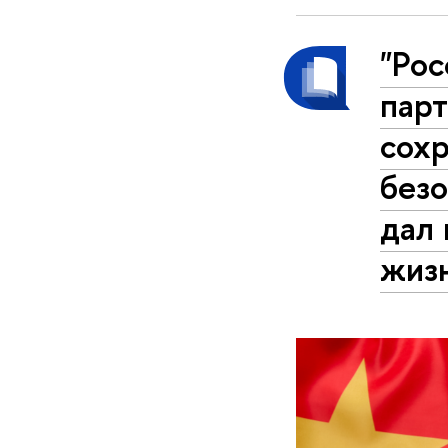
"Рос
пар
сохр
безо
дал
жиз