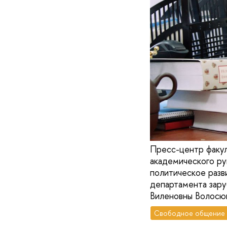
Пресс-центр факул
академического р
политическое разв
департамента зар
Виленовны Волосю
Свободное общение