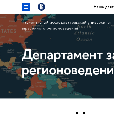
Наша деят
Национальный исследовательский университет
зарубежного регионоведения
Департамент з
регионоведени