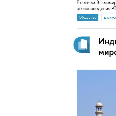
Евгением Владимир
регионоведения АТ
Общество
дискус
Инди
мир