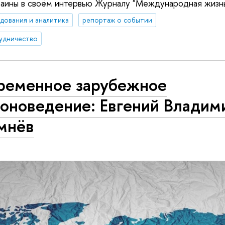
раины в своём интервью Журналу "Международная жизн
дования и аналитика
репортаж о событии
удничество
ременное зарубежное
ионоведение: Евгений Владим
мнёв