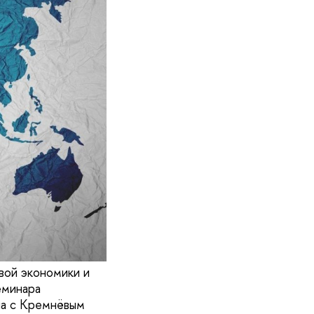
вой экономики и
еминара
ча с Кремнёвым