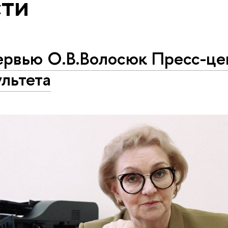
ти
ервью О.В.Волосюк Пресс-це
льтета