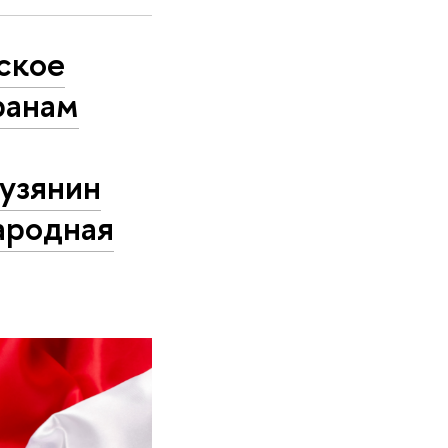
ское
ранам
Лузянин
ародная