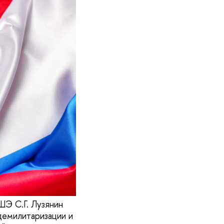
Э С.Г. Лузянин
демилитаризации и