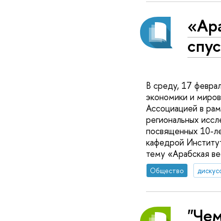
«Ара
спу
В среду, 17 февра
экономики и миро
Ассоциацией в рам
региональных иссл
посвященных 10-ле
кафедрой Институ
тему «Арабская вес
Общество
дискус
"Чем