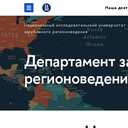
Наша деят
Национальный исследовательский университет
зарубежного регионоведения
Департамент з
регионоведени