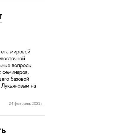
т
тета мировой
евосточной
ьные вопросы
х семинаров,
его базовой
Лукьяновым на
24 февраля, 2021 г.
ть