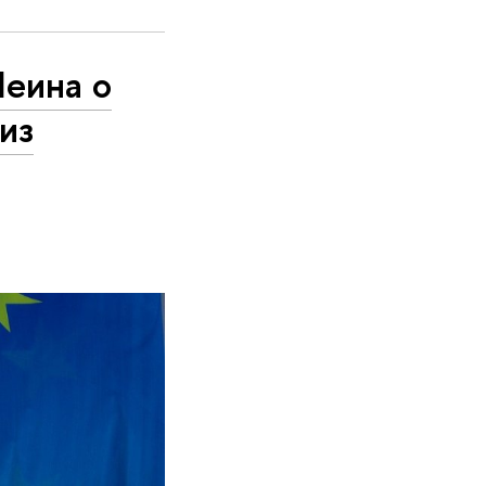
еина о
из