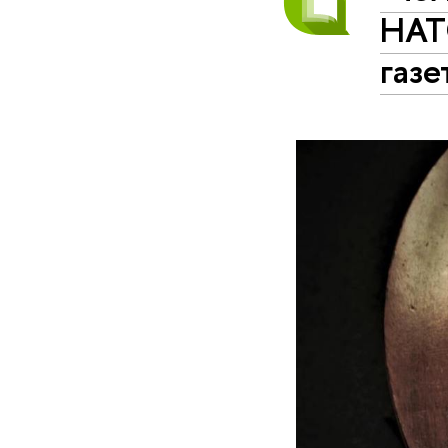
НАТО
газе