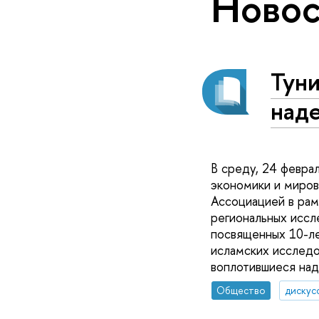
Новос
Туни
над
В среду, 24 февра
экономики и миро
Ассоциацией в рам
региональных иссл
посвященных 10-ле
исламских исследо
воплотившиеся на
Общество
дискус