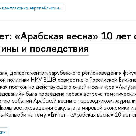
Центр комплексных европейских и международных исследований (ЦКЕМИ)
ет: «Арабская весна» 10 лет 
чины и последствия
раля, департаментом зарубежного регионоведения факу
вой политики НИУ ВШЭ совместно с Российской Ближн
ках постоянно действующего онлайн-семинара «Актуал
едований» была проведена первая встреча тематически
тию событий Арабской весны с переводчиком, журнали
олы востоковедения факультета мировой экономики и 
Кальюби на тему «Египет : «Арабская весна» 10 лет сп
сии