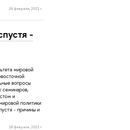
19 февраля, 2021 г.
спустя -
льтета мировой
евосточной
ьные вопросы
х семинаров,
стом и
мировой политики
устя - причины и
18 февраля, 2021 г.