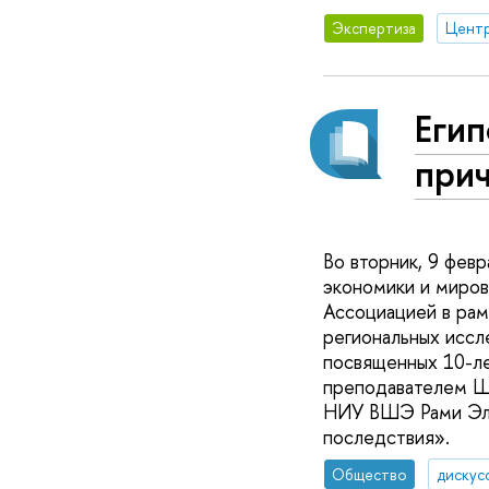
Экспертиза
Егип
при
Во вторник, 9 фев
экономики и миро
Ассоциацией в рам
региональных иссл
посвященных 10-ле
преподавателем Шк
НИУ ВШЭ Рами Эль-
последствия».
Общество
дискус