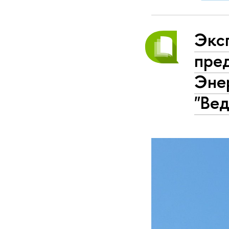
Экс
пре
Эне
"Вед