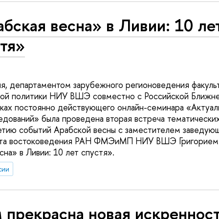
бская весна» в Ливии: 10 ле
стя»
ля, департаментом зарубежного регионоведения факуль
вой политики НИУ ВШЭ совместно с Российской Ближн
ках постоянно действующего онлайн-семинара «Актуал
едований» была проведена вторая встреча тематически
тию событий Арабской весны с заместителем заведующ
та востоковедения РАН ФМЭиМП НИУ ВШЭ Григорием 
на» в Ливии: 10 лет спустя».
сии
 прекрасна новая искреннос