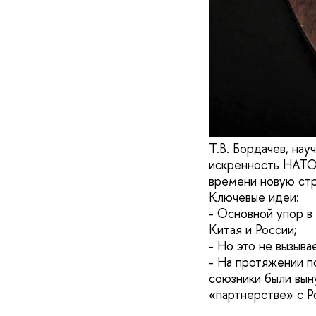
Т.В. Бордачев, на
искренность НАТО"
времени новую ст
Ключевые идеи:
- Основной упор в
Китая и России;
- Но это не вызыв
- На протяжении п
союзники были вын
«партнерстве» с Р