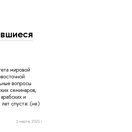
ившиеся
тета мировой
евосточной
ьные вопросы
ских семинаров,
арабских и
лет спустя: (не)
1 марта, 2021 г.