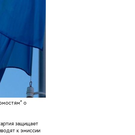
омостям" о
хартия защищает
иводят к эмиссии