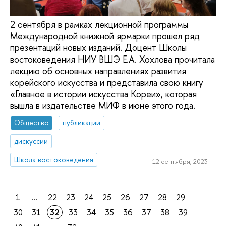
2 сентября в рамках лекционной программы
Международной книжной ярмарки прошел ряд
презентаций новых изданий. Доцент Школы
востоковедения НИУ ВШЭ Е.А. Хохлова прочитала
лекцию об основных направлениях развития
корейского искусства и представила свою книгу
«Главное в истории искусства Кореи», которая
вышла в издательстве МИФ в июне этого года.
Общество
публикации
дискуссии
Школа востоковедения
12 сентября, 2023 г.
1
...
22
23
24
25
26
27
28
29
30
31
32
33
34
35
36
37
38
39