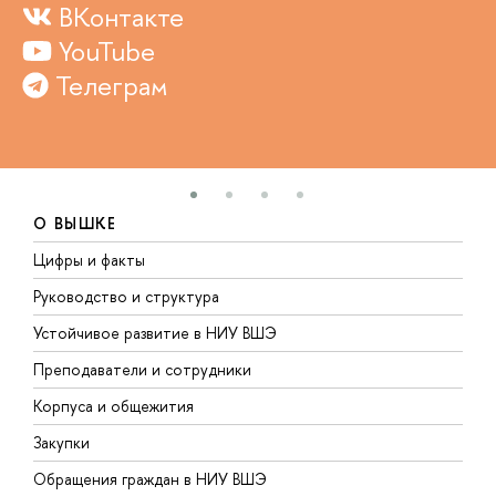
ВКонтакте
YouTube
Телеграм
О ВЫШКЕ
Цифры и факты
Л
Руководство и структура
Д
Устойчивое развитие в НИУ ВШЭ
О
Преподаватели и сотрудники
П
Корпуса и общежития
В
Закупки
П
Обращения граждан в НИУ ВШЭ
А