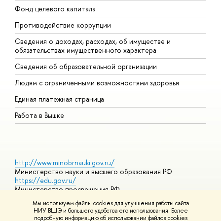
Фонд целевого капитала
Д
Противодействие коррупции
Ц
Сведения о доходах, расходах, об имуществе и
Б
обязательствах имущественного характера
О
Сведения об образовательной организации
О
Людям с ограниченными возможностями здоровья
Единая платежная страница
Работа в Вышке
http://www.minobrnauki.gov.ru/
Министерство науки и высшего образования РФ
https://edu.gov.ru/
Министерство просвещения РФ
https://elearning.hse.ru/mooc
Мы используем файлы cookies для улучшения работы сайта
Массовые открытые онлайн-курсы
НИУ ВШЭ и большего удобства его использования. Более
подробную информацию об использовании файлов cookies