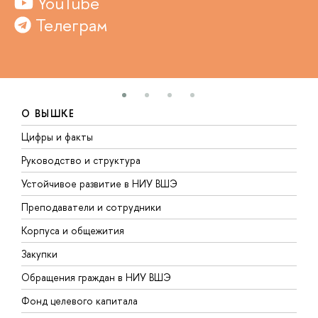
YouTube
Телеграм
О ВЫШКЕ
Цифры и факты
Л
Руководство и структура
Д
Устойчивое развитие в НИУ ВШЭ
О
Преподаватели и сотрудники
П
Корпуса и общежития
В
Закупки
П
Обращения граждан в НИУ ВШЭ
А
Фонд целевого капитала
Д