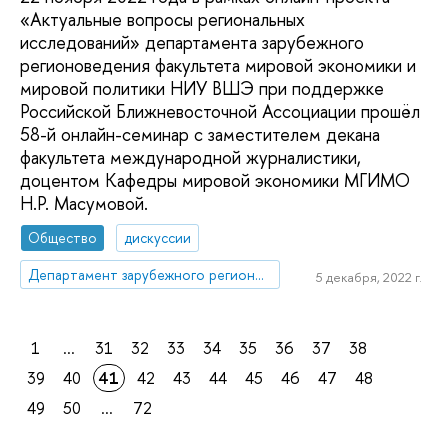
«Актуальные вопросы региональных
исследований» департамента зарубежного
регионоведения факультета мировой экономики и
мировой политики НИУ ВШЭ при поддержке
Российской Ближневосточной Ассоциации прошёл
58-й онлайн-семинар с заместителем декана
факультета международной журналистики,
доцентом Кафедры мировой экономики МГИМО
Н.Р. Масумовой.
Общество
дискуссии
Департамент зарубежного регионоведения
5 декабря, 2022 г.
1
...
31
32
33
34
35
36
37
38
39
40
41
42
43
44
45
46
47
48
49
50
...
72