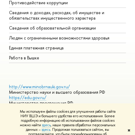
Противодействие коррупции
Ц
Сведения о доходах, расходах, об имуществе и
Б
обязательствах имущественного характера
О
Сведения об образовательной организации
О
Людям с ограниченными возможностями здоровья
Единая платежная страница
Работа в Вышке
http://www.minobrnauki.gov.ru/
Министерство науки и высшего образования РФ
https://edu.gov.ru/
Министерство просвещения РФ
https://elearning.hse.ru/mooc
Мы используем файлы cookies для улучшения работы сайта
Массовые открытые онлайн-курсы
НИУ ВШЭ и большего удобства его использования. Более
подробную информацию об использовании файлов cookies
можно найти
здесь
, наши правила обработки персональных
данных –
здесь
. Продолжая пользоваться сайтом, вы
✖
© НИУ ВШЭ 1993–2026
Адреса и контакты
Условия
подтверждаете, что были проинформированы об