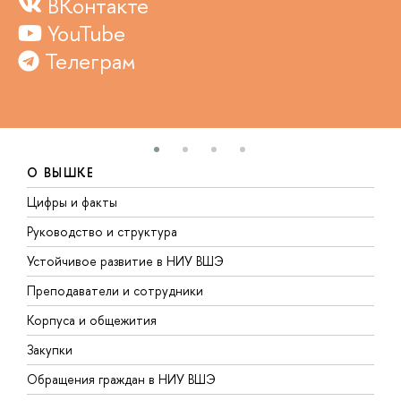
ВКонтакте
YouTube
Телеграм
О ВЫШКЕ
Цифры и факты
Л
Руководство и структура
Д
Устойчивое развитие в НИУ ВШЭ
О
Преподаватели и сотрудники
П
Корпуса и общежития
В
Закупки
П
Обращения граждан в НИУ ВШЭ
А