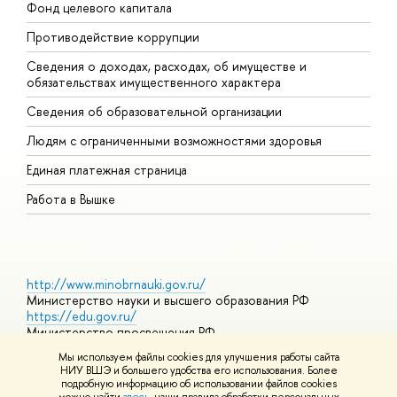
Фонд целевого капитала
Д
Противодействие коррупции
Ц
Сведения о доходах, расходах, об имуществе и
Б
обязательствах имущественного характера
О
Сведения об образовательной организации
О
Людям с ограниченными возможностями здоровья
Единая платежная страница
Работа в Вышке
http://www.minobrnauki.gov.ru/
Министерство науки и высшего образования РФ
https://edu.gov.ru/
Министерство просвещения РФ
https://elearning.hse.ru/mooc
Мы используем файлы cookies для улучшения работы сайта
Массовые открытые онлайн-курсы
НИУ ВШЭ и большего удобства его использования. Более
подробную информацию об использовании файлов cookies