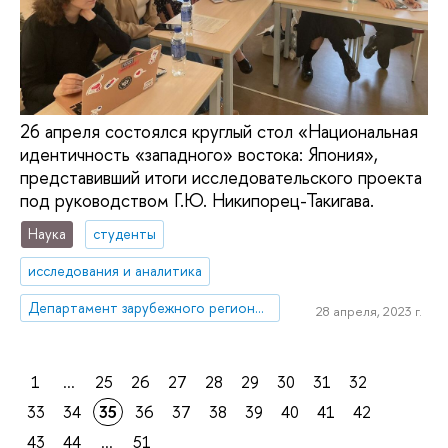
26 апреля состоялся круглый стол «Национальная
идентичность «западного» востока: Япония»,
представивший итоги исследовательского проекта
под руководством Г.Ю. Никипорец-Такигава.
Наука
студенты
исследования и аналитика
Департамент зарубежного регионоведения
28 апреля, 2023 г.
1
...
25
26
27
28
29
30
31
32
33
34
35
36
37
38
39
40
41
42
43
44
...
51