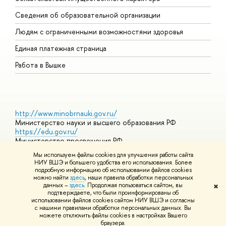
О
Сведения об образовательной организации
О
Людям с ограниченными возможностями здоровья
Единая платежная страница
Работа в Вышке
http://www.minobrnauki.gov.ru/
Министерство науки и высшего образования РФ
https://edu.gov.ru/
Министерство просвещения РФ
https://elearning.hse.ru/mooc
Мы используем файлы cookies для улучшения работы сайта
Массовые открытые онлайн-курсы
НИУ ВШЭ и большего удобства его использования. Более
подробную информацию об использовании файлов cookies
можно найти
здесь
, наши правила обработки персональных
данных –
здесь
. Продолжая пользоваться сайтом, вы
✖
© НИУ ВШЭ 1993–2026
Адреса и контакты
Условия
подтверждаете, что были проинформированы об
использования материалов
Политика конфиденциальности
Карта
использовании файлов cookies сайтом НИУ ВШЭ и согласны
сайта
с нашими правилами обработки персональных данных. Вы
Шрифты HSE Sans и HSE Slab разработаны в
Школе дизайна НИУ
можете отключить файлы cookies в настройках Вашего
ВШЭ
браузера.