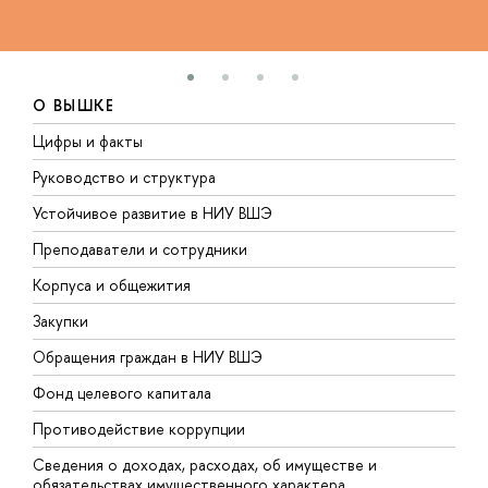
О ВЫШКЕ
Цифры и факты
Л
Руководство и структура
Д
Устойчивое развитие в НИУ ВШЭ
О
Преподаватели и сотрудники
П
Корпуса и общежития
В
Закупки
П
Обращения граждан в НИУ ВШЭ
А
Фонд целевого капитала
Д
Противодействие коррупции
Ц
Сведения о доходах, расходах, об имуществе и
Б
обязательствах имущественного характера