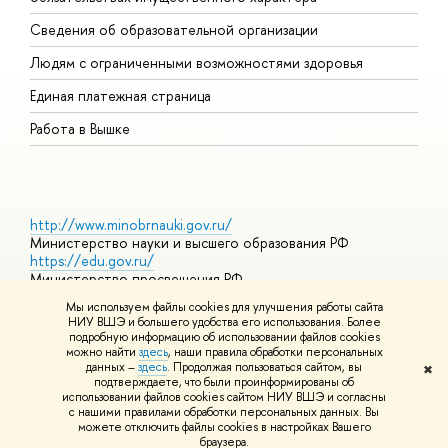
О
Сведения об образовательной организации
О
Людям с ограниченными возможностями здоровья
Единая платежная страница
Работа в Вышке
http://www.minobrnauki.gov.ru/
Министерство науки и высшего образования РФ
https://edu.gov.ru/
Министерство просвещения РФ
https://elearning.hse.ru/mooc
Мы используем файлы cookies для улучшения работы сайта
Массовые открытые онлайн-курсы
НИУ ВШЭ и большего удобства его использования. Более
подробную информацию об использовании файлов cookies
можно найти
здесь
, наши правила обработки персональных
данных –
здесь
. Продолжая пользоваться сайтом, вы
✖
© НИУ ВШЭ 1993–2026
Адреса и контакты
Условия
подтверждаете, что были проинформированы об
использования материалов
Политика конфиденциальности
Карта
использовании файлов cookies сайтом НИУ ВШЭ и согласны
сайта
с нашими правилами обработки персональных данных. Вы
Шрифты HSE Sans и HSE Slab разработаны в
Школе дизайна НИУ
можете отключить файлы cookies в настройках Вашего
ВШЭ
браузера.