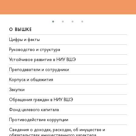
О ВЫШКЕ
Цифры и факты
Л
Руководство и структура
Д
Устойчивое развитие в НИУ ВШЭ
О
Преподаватели и сотрудники
П
Корпуса и общежития
В
Закупки
П
Обращения граждан в НИУ ВШЭ
А
Фонд целевого капитала
Д
Противодействие коррупции
Ц
Сведения о доходах, расходах, об имуществе и
Б
обязательствах имущественного характера