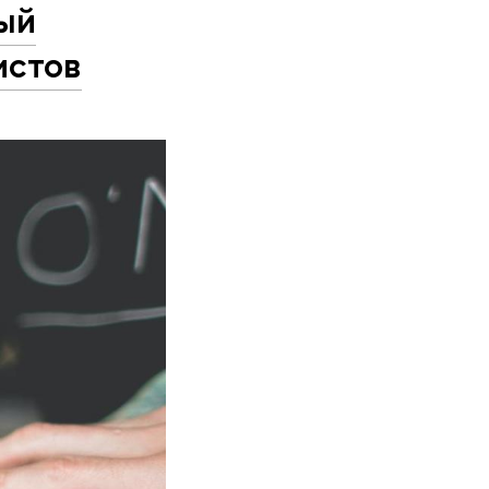
ый
истов