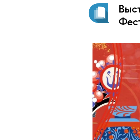
Выс
Фест