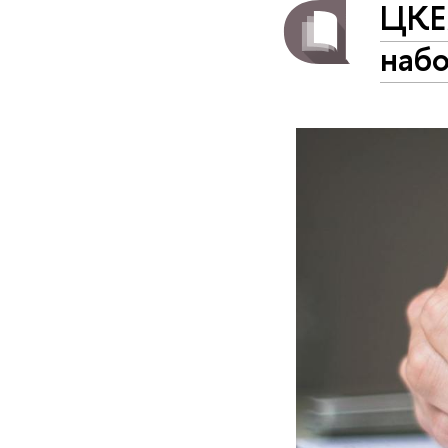
ЦКЕ
набо