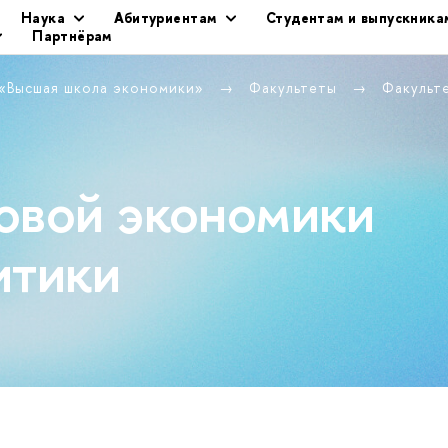
Наука
Абитуриентам
Студентам и выпускника
Партнёрам
 «Высшая школа экономики»
Факультеты
Факульт
овой экономики
итики