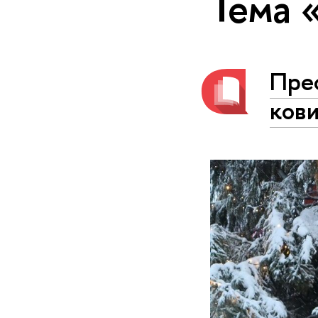
Тема 
Пре
ков