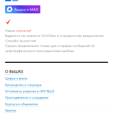
Нашли
опечатку
?
Выделите её, нажмите Ctrl+Enter и отправьте нам уведомление.
Спасибо за участие!
Сервис предназначен только для отправки сообщений об
орфографических и пунктуационных ошибках.
О ВЫШКЕ
ОБ
Цифры и факты
Ли
Руководство и структура
Дов
Устойчивое развитие в НИУ ВШЭ
Ол
Преподаватели и сотрудники
При
Корпуса и общежития
Вы
Закупки
При