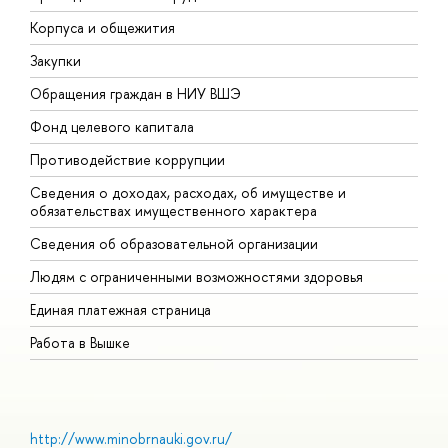
Корпуса и общежития
В
Закупки
П
Обращения граждан в НИУ ВШЭ
А
Фонд целевого капитала
Д
Противодействие коррупции
Ц
Сведения о доходах, расходах, об имуществе и
Б
обязательствах имущественного характера
О
Сведения об образовательной организации
О
Людям с ограниченными возможностями здоровья
Единая платежная страница
Работа в Вышке
http://www.minobrnauki.gov.ru/