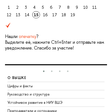
1
2
3
4
5
6
7
8
9
10
11
12
13
14
15
16
17
18
19
Нашли
опечатку
?
Выделите её, нажмите Ctrl+Enter и отправьте нам
уведомление. Спасибо за участие!
О ВЫШКЕ
Цифры и факты
Л
Руководство и структура
Д
Устойчивое развитие в НИУ ВШЭ
О
Преподаватели и сотрудники
П