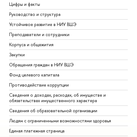
Цифры и факты
Л
Руководство и структура
Д
Устойчивое развитие в НИУ ВШЭ
О
Преподаватели и сотрудники
П
Корпуса и общежития
В
Закупки
П
Обращения граждан в НИУ ВШЭ
А
Фонд целевого капитала
Д
Противодействие коррупции
Ц
Сведения о доходах, расходах, об имуществе и
Б
обязательствах имущественного характера
О
Сведения об образовательной организации
О
Людям с ограниченными возможностями здоровья
Единая платежная страница