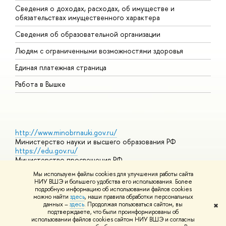
Сведения о доходах, расходах, об имуществе и
Б
обязательствах имущественного характера
О
Сведения об образовательной организации
О
Людям с ограниченными возможностями здоровья
Единая платежная страница
Работа в Вышке
http://www.minobrnauki.gov.ru/
Министерство науки и высшего образования РФ
https://edu.gov.ru/
Министерство просвещения РФ
https://elearning.hse.ru/mooc
Мы используем файлы cookies для улучшения работы сайта
Массовые открытые онлайн-курсы
НИУ ВШЭ и большего удобства его использования. Более
подробную информацию об использовании файлов cookies
можно найти
здесь
, наши правила обработки персональных
данных –
здесь
. Продолжая пользоваться сайтом, вы
✖
© НИУ ВШЭ 1993–2026
Адреса и контакты
Условия
подтверждаете, что были проинформированы об
использования материалов
Политика конфиденциальности
Карта
использовании файлов cookies сайтом НИУ ВШЭ и согласны
сайта