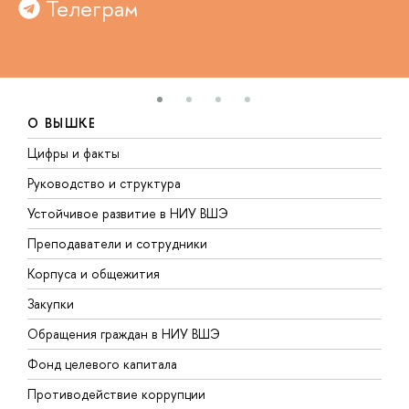
Телеграм
О ВЫШКЕ
Цифры и факты
Л
Руководство и структура
Д
Устойчивое развитие в НИУ ВШЭ
О
Преподаватели и сотрудники
П
Корпуса и общежития
В
Закупки
П
Обращения граждан в НИУ ВШЭ
А
Фонд целевого капитала
Д
Противодействие коррупции
Ц