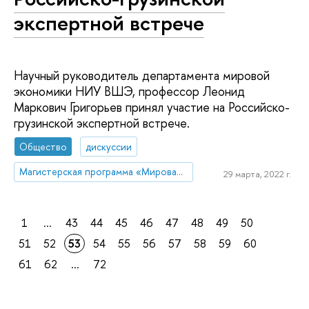
экспертной встрече
Научный руководитель департамента мировой
экономики НИУ ВШЭ, профессор Леонид
Маркович Григорьев принял участие на Российско-
грузинской экспертной встрече.
Общество
дискуссии
Магистерская программа «Мировая экономика»
29 марта, 2022 г.
1
...
43
44
45
46
47
48
49
50
51
52
53
54
55
56
57
58
59
60
61
62
...
72