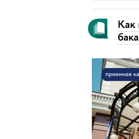
Как 
бака