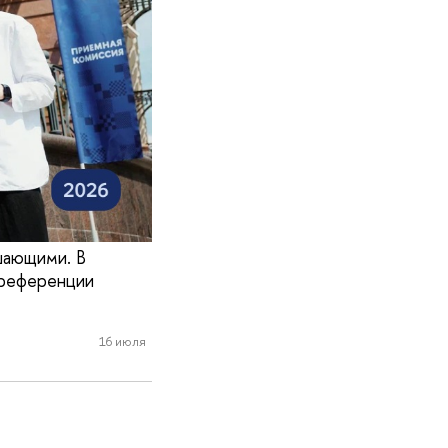
шающими. В
преференции
16 июля