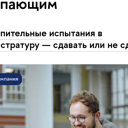
упающим
упительные испытания в
стратуру — сдавать или не с