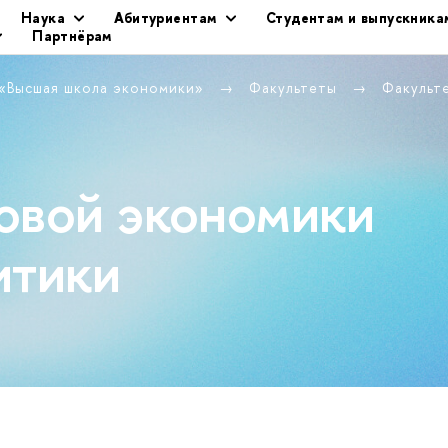
Наука
Абитуриентам
Студентам и выпускника
Партнёрам
 «Высшая школа экономики»
Факультеты
Факульт
овой экономики
итики