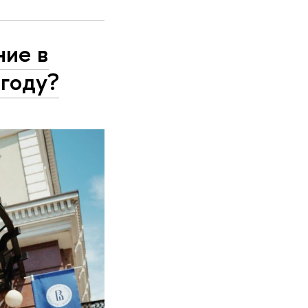
ние в
 году?