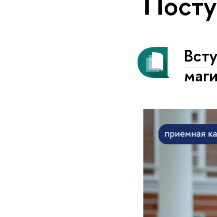
Пост
Вст
маги