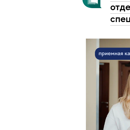
отде
спе