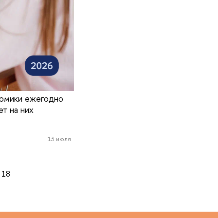
номики ежегодно
т на них
13 июля
18