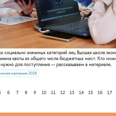
 социально значимых категорий лиц Высшая школа эко
риема квоты из общего числа бюджетных мест. Кто може
о нужно для поступления — рассказываем в материале.
емная кампания 2026
5
6
7
8
9
10
11
12
13
14
15
16
17