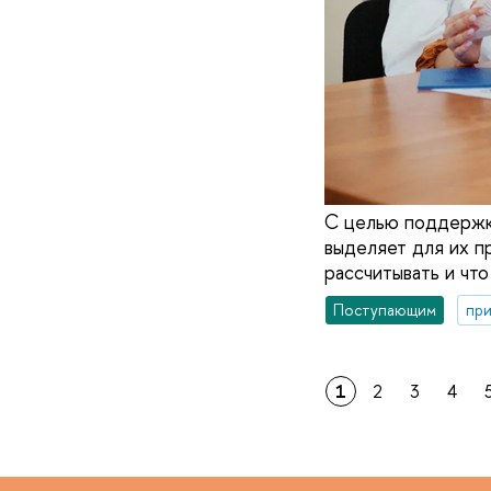
С целью поддержки
выделяет для их п
рассчитывать и чт
Поступающим
при
1
2
3
4