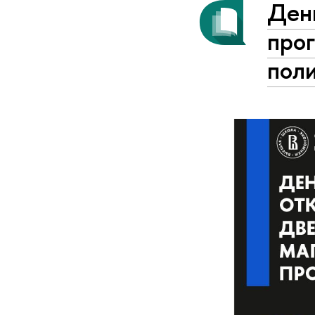
Ден
про
пол