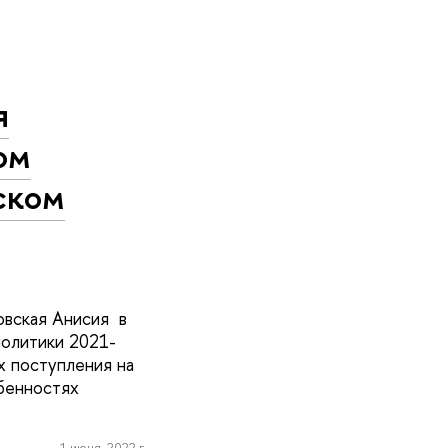
я
ом
ском
вская Анисия в
политики 2021-
х поступления на
бенностях
1 июня, 2022 г.