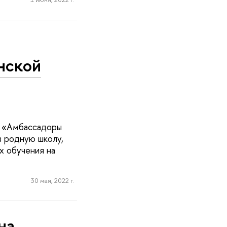
нской
а «Амбассадоры
в родную школу,
х обучения на
30 мая, 2022 г.
на