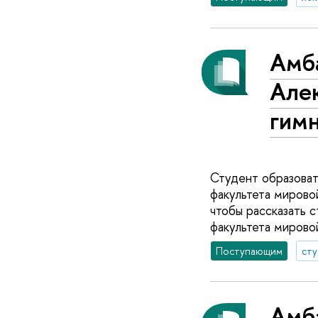
Амб
Але
гимн
Студент образова
факультета мирово
чтобы рассказать 
факультета мирово
Поступающим
ст
Амб