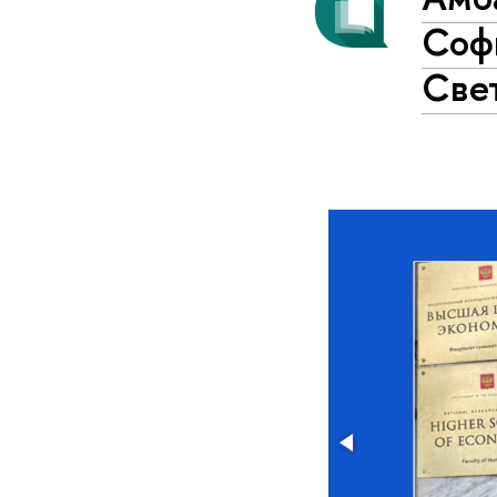
Соф
Све