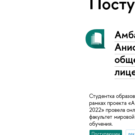
Пост
Амб
Ани
общ
лиц
Студентка образо
рамках проекта «А
2022» провела онл
факультет мировой
обучения.
Поступающим
ле