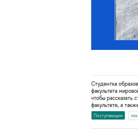
Студентка образо
факультета мирово
чтобы рассказать 
факультете, а так
Поступающим
ле