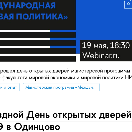
 прошел день открытых дверей магистерской программ
» факультета мировой экономики и мировой политики 
и и опыт
Магистерская программа «Международная торговая политика»
здной День открытых двере
 в Одинцово