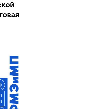
ской
говая