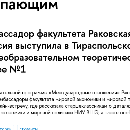
упающим
ассадор факультета Раковска
сия выступила в Тираспольск
еобразовательном теоретиче
ее №1
вательной программы «Международные отношения» Рако
мбассадоры факультета мировой экономики и мировой 
айн-встречу, где рассказала старшеклассникам о деталя
 экономики и мировой политики НИУ ВШЭ, а также осо
ктории
студенты