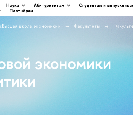
Наука
Абитуриентам
Студентам и выпускника
Партнёрам
 «Высшая школа экономики»
Факультеты
Факульт
овой экономики
итики