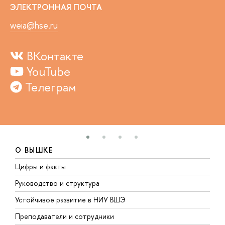
ЭЛЕКТРОННАЯ ПОЧТА
weia@hse.ru
ВКонтакте
YouTube
Телеграм
О ВЫШКЕ
Цифры и факты
Л
Руководство и структура
Д
Устойчивое развитие в НИУ ВШЭ
О
Преподаватели и сотрудники
П