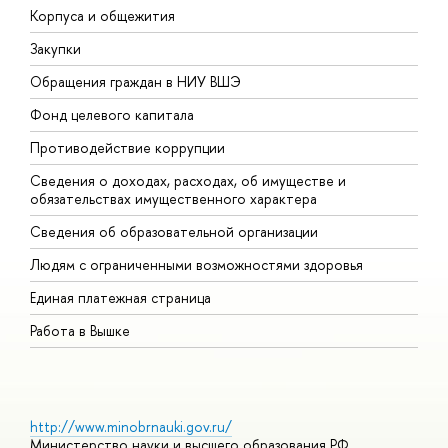
Корпуса и общежития
В
Закупки
П
Обращения граждан в НИУ ВШЭ
А
Фонд целевого капитала
Д
Противодействие коррупции
Ц
Сведения о доходах, расходах, об имуществе и
Б
обязательствах имущественного характера
О
Сведения об образовательной организации
О
Людям с ограниченными возможностями здоровья
Единая платежная страница
Работа в Вышке
http://www.minobrnauki.gov.ru/
Министерство науки и высшего образования РФ