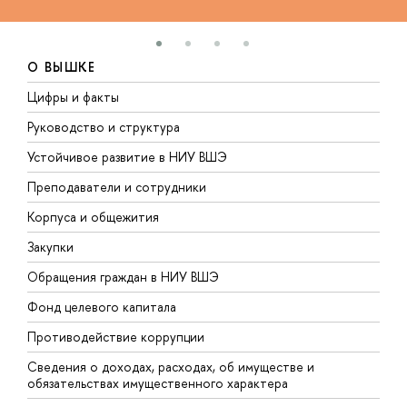
О ВЫШКЕ
Цифры и факты
Л
Руководство и структура
Д
Устойчивое развитие в НИУ ВШЭ
О
Преподаватели и сотрудники
П
Корпуса и общежития
В
Закупки
П
Обращения граждан в НИУ ВШЭ
А
Фонд целевого капитала
Д
Противодействие коррупции
Ц
Сведения о доходах, расходах, об имуществе и
Б
обязательствах имущественного характера
О