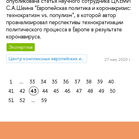
опубликована статья научного сотрудника ЦКЕМИ
С.А.Шеина "Европейская политика и коронакризис:
технократизм vs. популизм", в которой автор
проанализировал перспективы технократизации
политического процесса в Европе в результате
коронавируса.
Экспертиза
Центр комплексных европейских и международных исследований (ЦКЕМИ)
27 мая, 2020 г.
1
...
33
34
35
36
37
38
39
40
41
42
43
44
45
46
47
48
49
50
51
52
...
59