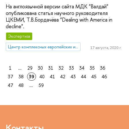
На англоязычной версии сайта МДК "Валдай"
опубликована статья научного руководителя
ЦКЕМИ, Т.В.Бордачёва "Dealing with America in
decline".
Экспертиза
Центр комплексных европейских и международных исследований (ЦКЕМИ)
17 августа, 2020 г.
1
...
29
30
31
32
33
34
35
36
37
38
39
40
41
42
43
44
45
46
47
48
...
59
Контакты