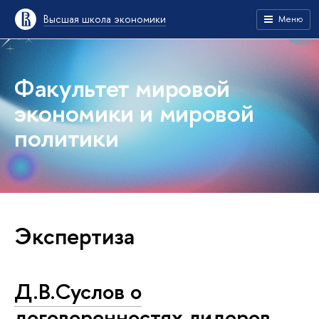
Высшая школа экономики
Меню
Факультет мировой
экономики и мировой
политики
Экспертиза
Д.В.Суслов о
договоренностях лидеров