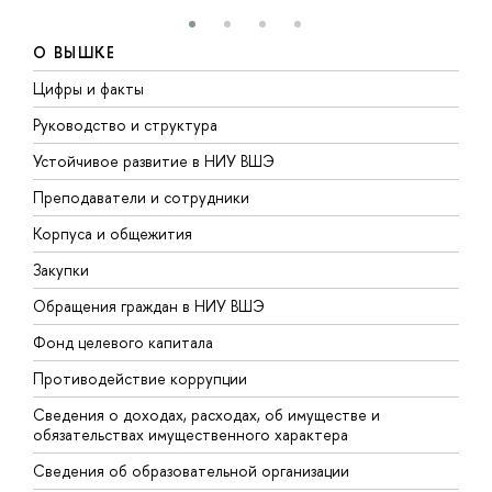
О ВЫШКЕ
Цифры и факты
Л
Руководство и структура
Д
Устойчивое развитие в НИУ ВШЭ
О
Преподаватели и сотрудники
П
Корпуса и общежития
В
Закупки
П
Обращения граждан в НИУ ВШЭ
А
Фонд целевого капитала
Д
Противодействие коррупции
Ц
Сведения о доходах, расходах, об имуществе и
Б
обязательствах имущественного характера
О
Сведения об образовательной организации
О