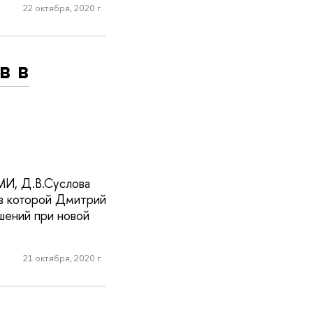
22 октября, 2020 г.
в в
МИ, Д.В.Суслова
 в которой Дмитрий
шений при новой
21 октября, 2020 г.