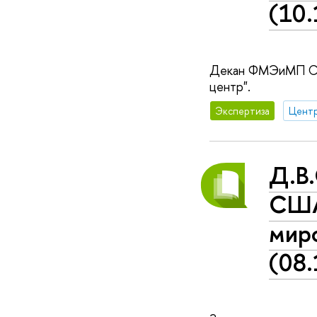
(10
Декан ФМЭиМП С.А.
центр".
Экспертиза
Д.В.
США
миро
(08