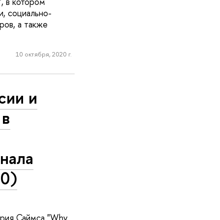
, в котором
, социально-
ов, а также
10 октября, 2020 г.
сии и
 в
нала
20)
итрия Саймса "Why