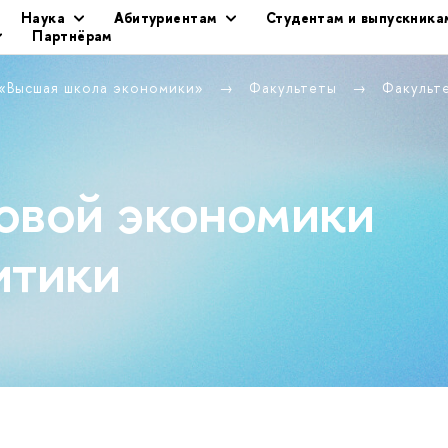
Наука
Абитуриентам
Студентам и выпускника
Партнёрам
 «Высшая школа экономики»
Факультеты
Факульт
овой экономики
итики