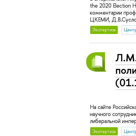
the 2020 Election 
комментарии профе
ЦКЕМИ, Д.В.Сусло
Экспертиза
Л.М
пол
(01
На сайте Российс
научного сотрудн
либеральной импер
Экспертиза