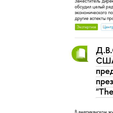
Заместитель дирек
обсудил целый ряд
экономического по
другие аспекты пр
Экспертиза
Д.В.
США 
пре
пре
"The
В американском жу