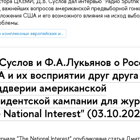
тора ЦКЕМИ, Д.В. Суслов дал интервью "Радио Sputnik"
 важнейших вопросов американской предвыборной гонки
ложения США и его возможного влияния на исход выбор
облемы.
Центр комплексных европейских и международных исследований (ЦКЕМИ)
Суслов и Ф.А.Лукьянов о Рос
и их восприятии друг друга
ддверии американской
зидентской кампании для жур
 National Interest" (03.10.20
рнале "The National Interest" опубликована статья Дм