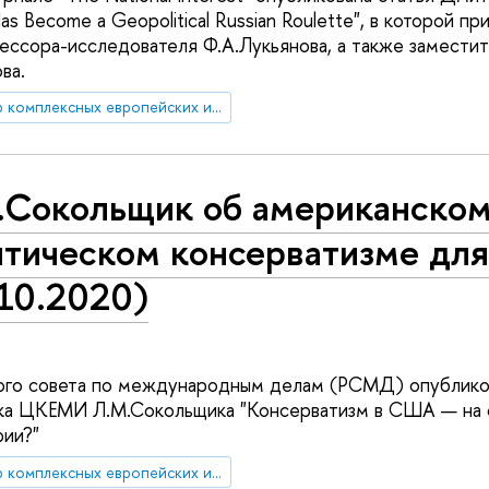
Has Become a Geopolitical Russian Roulette", в которой п
ссора-исследователя Ф.А.Лукьянова, а также замести
ва.
Центр комплексных европейских и международных исследований (ЦКЕМИ)
.Сокольщик об американско
итическом консерватизме д
.10.2020)
кого совета по международным делам (РСМД) опублико
ика ЦКЕМИ Л.М.Сокольщика "Консерватизм в США — на
ии?"
Центр комплексных европейских и международных исследований (ЦКЕМИ)