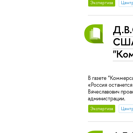
Экспертиза
Д.В.
США
"Ко
В газете "Коммерс
«Россия останется
Вячеславович проа
администрации.
Экспертиза