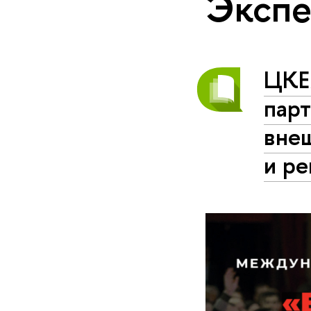
Экспе
ЦКЕ
пар
вне
и ре