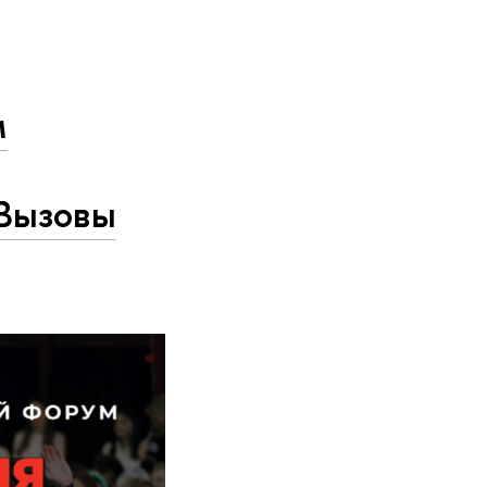
м
«Вызовы