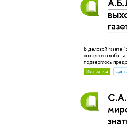
А.Б.
выхо
газе
В деловой газете 
выхода из глобальн
подверглось предс
Экспертиза
С.А.
мир
знат