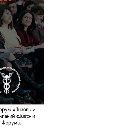
орум «Вызовы и
мпаний «Just» и
 Форума.