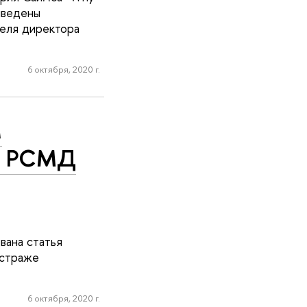
риведены
теля директора
6 октября, 2020 г.
м
ля РСМД
вана статья
 страже
6 октября, 2020 г.