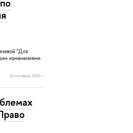
 по
ля
ачевой "Для
каким изменениями
21 октября, 2020 г.
облемах
Право