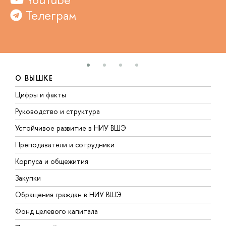
Телеграм
О ВЫШКЕ
Цифры и факты
Л
Руководство и структура
Д
Устойчивое развитие в НИУ ВШЭ
О
Преподаватели и сотрудники
П
Корпуса и общежития
В
Закупки
П
Обращения граждан в НИУ ВШЭ
А
Фонд целевого капитала
Д