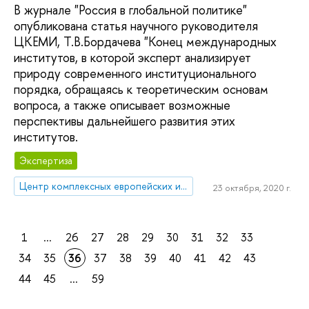
В журнале "Россия в глобальной политике"
опубликована статья научного руководителя
ЦКЕМИ, Т.В.Бордачева "Конец международных
институтов, в которой эксперт анализирует
природу современного институционального
порядка, обращаясь к теоретическим основам
вопроса, а также описывает возможные
перспективы дальнейшего развития этих
институтов.
Экспертиза
Центр комплексных европейских и международных исследований (ЦКЕМИ)
23 октября, 2020 г.
1
...
26
27
28
29
30
31
32
33
34
35
36
37
38
39
40
41
42
43
44
45
...
59