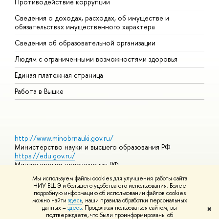
Противодействие коррупции
Ц
Сведения о доходах, расходах, об имуществе и
Б
обязательствах имущественного характера
О
Сведения об образовательной организации
О
Людям с ограниченными возможностями здоровья
Единая платежная страница
Работа в Вышке
http://www.minobrnauki.gov.ru/
Министерство науки и высшего образования РФ
https://edu.gov.ru/
Министерство просвещения РФ
https://elearning.hse.ru/mooc
Мы используем файлы cookies для улучшения работы сайта
Массовые открытые онлайн-курсы
НИУ ВШЭ и большего удобства его использования. Более
подробную информацию об использовании файлов cookies
можно найти
здесь
, наши правила обработки персональных
данных –
здесь
. Продолжая пользоваться сайтом, вы
✖
© НИУ ВШЭ 1993–2026
Адреса и контакты
Условия
подтверждаете, что были проинформированы об
использования материалов
Политика конфиденциальности
Карта