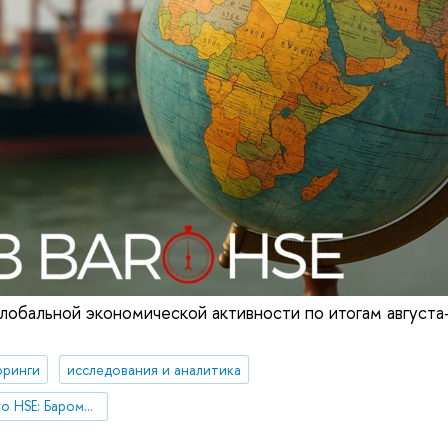
лобальной экономической активности по итогам август
ринги
исследования и аналитика
Мониторинг «GlobBaro HSE: Барометр мировой экономики»