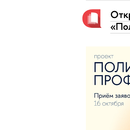
Откр
«По