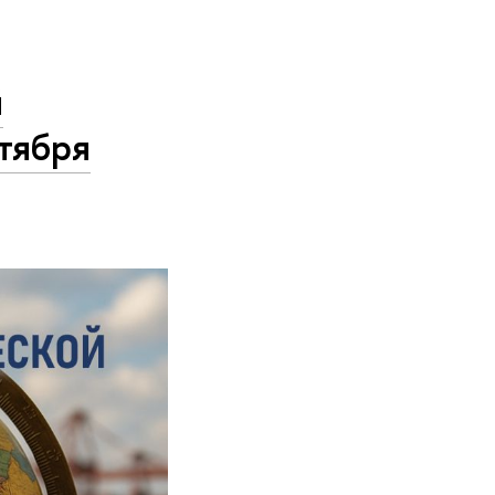
й
нтября