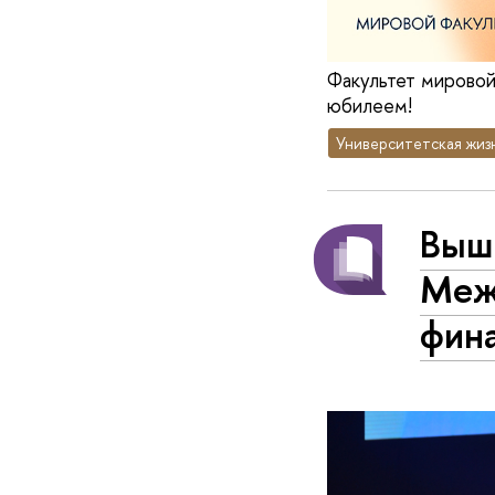
Факультет мировой
юбилеем!
Университетская жиз
Вышк
Меж
фин