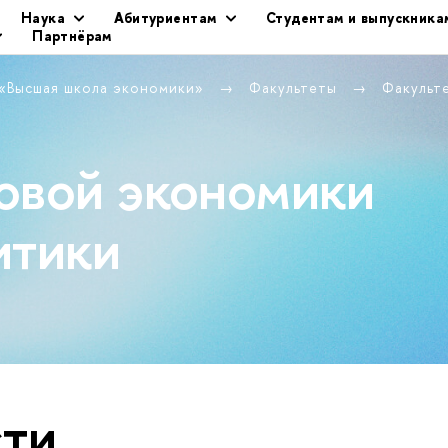
Наука
Абитуриентам
Студентам и выпускника
Партнёрам
 «Высшая школа экономики»
Факультеты
Факульт
овой экономики
итики
ти