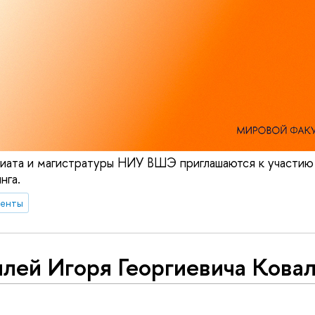
иата и магистратуры НИУ ВШЭ приглашаются к участию 
нга.
денты
лей Игоря Георгиевича Кова