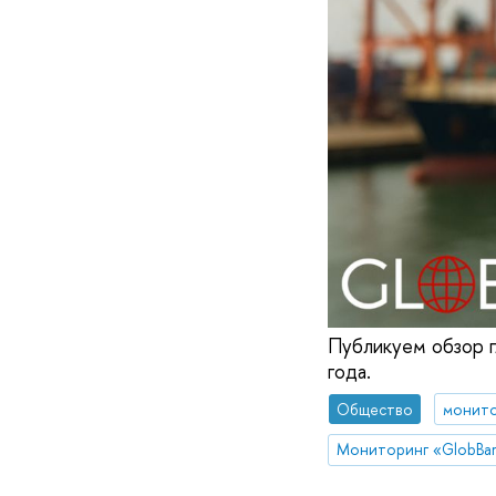
Публикуем обзор г
года.
Общество
монито