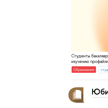
Студенты бакалавр
изучению профайли
Образование
сту
Юби