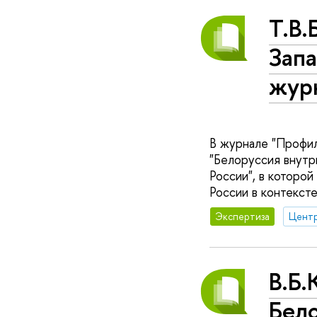
Т.В.
Запа
жур
В журнале "Профил
"Белоруссия внутр
России", в которо
России в контекст
Экспертиза
В.Б.
Бело