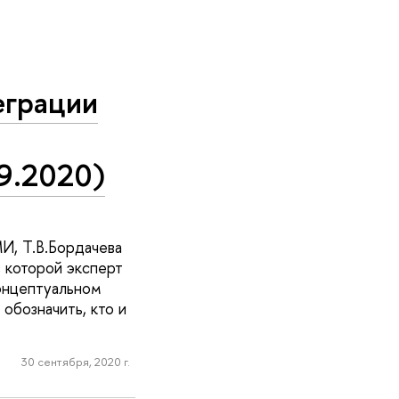
еграции
9.2020)
И, Т.В.Бордачева
в которой эксперт
концептуальном
обозначить, кто и
30 сентября, 2020 г.