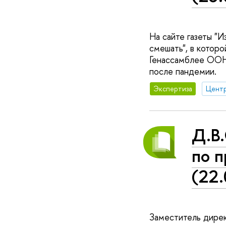
На сайте газеты "
смешать", в котор
Генассамблее ООН
после пандемии.
Экспертиза
Д.В
по п
(22
Заместитель дирек