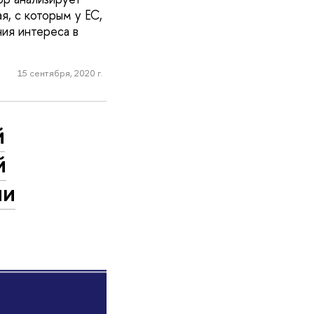
, с которым у ЕС,
ния интереса в
15 сентября, 2020 г.
й
й
ии