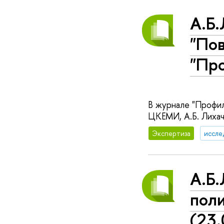
А.Б.
"Пов
"Пр
В журнале "Профил
ЦКЕМИ, А.Б. Лихаче
Экспертиза
иссле
А.Б.
пол
(23