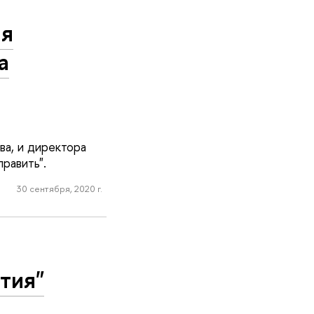
ия
а
ва, и директора
равить".
30 сентября, 2020 г.
тия"