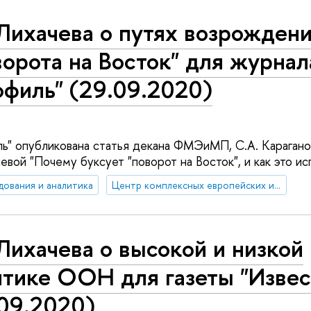
Лихачева о путях возрожден
орота на Восток" для журнал
офиль" (29.09.2020)
ь" опубликована статья декана ФМЭиМП, С.А. Карагано
вой "Почему буксует "поворот на Восток", и как это исп
дования и аналитика
Центр комплексных европейских и международных исследований (ЦКЕМИ)
Лихачева о высокой и низкой
итике ООН для газеты "Извес
.09.2020)