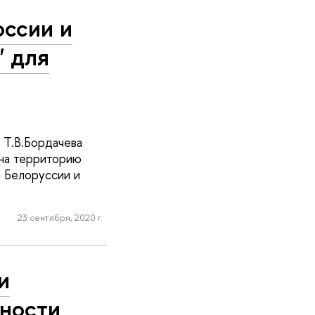
оссии и
" для
 Т.В.Бордачева
 на территорию
я Белоруссии и
23 сентября, 2020 г.
и
сности