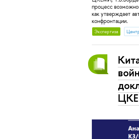
процесс возможной
как утверждает ав
конфронтации.
Экспертиза
Кита
войн
докл
ЦК