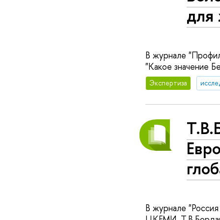
для 
В журнале "Профил
"Какое значение Б
Экспертиза
иссле
Т.В.
Евро
глоб
В журнале "Россия
ЦКЕМИ, Т.В.Бордач