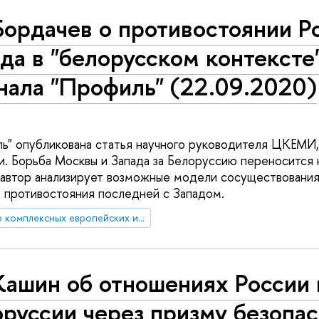
Бордачев о противостоянии Р
да в "белорусском контексте
нала "Профиль" (22.09.2020)
ь" опубликована статья научного руководителя ЦКЕМИ,
и. Борьба Москвы и Запада за Белоруссию переносится
й автор анализирует возможные модели сосуществовани
е противостояния последней с Западом.
Центр комплексных европейских и международных исследований (ЦКЕМИ)
Кашин об отношениях России 
руссии через призму безопа