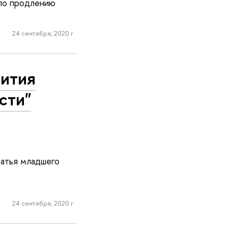
 по продлению
24 сентября, 2020 г.
вития
сти"
татья младшего
24 сентября, 2020 г.