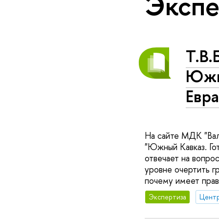
Экспе
Т.В.
Южн
Евр
На сайте МДК "Вал
"Южный Кавказ. Гот
отвечает на вопро
уровне очертить гр
почему имеет прав
Экспертиза