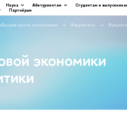
Наука
Абитуриентам
Студентам и выпускника
Партнёрам
 «Высшая школа экономики»
Факультеты
Факульт
овой экономики
итики