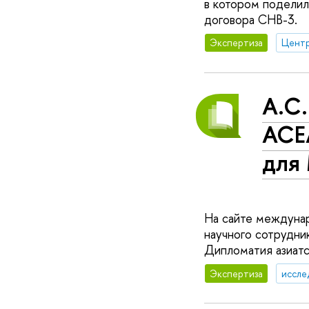
в котором подели
договора СНВ-3.
Экспертиза
А.С.
АСЕ
для
На сайте междунар
научного сотрудни
Дипломатия азиатс
Экспертиза
иссле