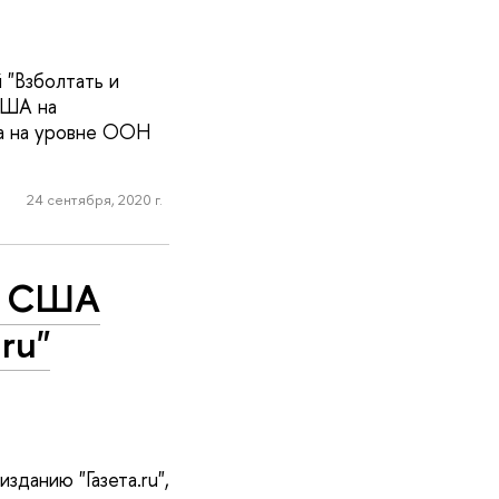
 "Взболтать и
США на
га на уровне ООН
24 сентября, 2020 г.
ии США
ru"
данию "Газета.ru",