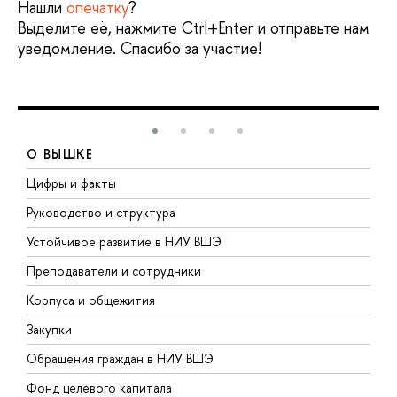
Нашли
опечатку
?
Выделите её, нажмите Ctrl+Enter и отправьте нам
уведомление. Спасибо за участие!
О ВЫШКЕ
Цифры и факты
Л
Руководство и структура
Д
Устойчивое развитие в НИУ ВШЭ
О
Преподаватели и сотрудники
П
Корпуса и общежития
В
Закупки
П
Обращения граждан в НИУ ВШЭ
А
Фонд целевого капитала
Д