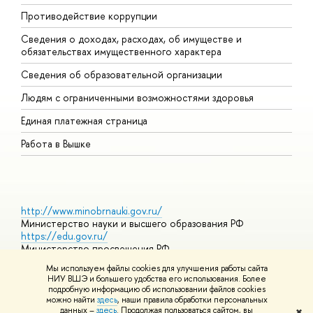
Противодействие коррупции
Ц
Сведения о доходах, расходах, об имуществе и
Б
обязательствах имущественного характера
О
Сведения об образовательной организации
О
Людям с ограниченными возможностями здоровья
Единая платежная страница
Работа в Вышке
http://www.minobrnauki.gov.ru/
Министерство науки и высшего образования РФ
https://edu.gov.ru/
Министерство просвещения РФ
https://elearning.hse.ru/mooc
Мы используем файлы cookies для улучшения работы сайта
Массовые открытые онлайн-курсы
НИУ ВШЭ и большего удобства его использования. Более
подробную информацию об использовании файлов cookies
можно найти
здесь
, наши правила обработки персональных
данных –
здесь
. Продолжая пользоваться сайтом, вы
✖