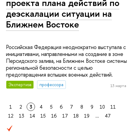
проекта плана действий по
деэскалации ситуации на
Ближнем Востоке
Российская Федерация неоднократно выступала с
инициативами, направленными на создание в зоне
Персидского залива, на Ближнем Востоке системы
региональной безопасности с целью
предотвращения вспышек военных действий.
Экспертиза
профессора
13 марта
1
2
3
4
5
6
7
8
9
10
11
12
13
14
15
16
17
18
19
...
47