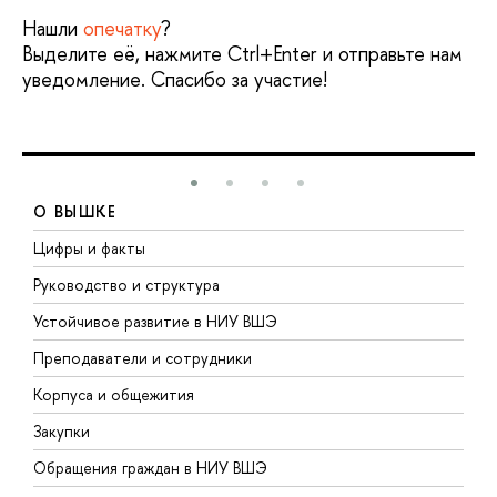
Нашли
опечатку
?
Выделите её, нажмите Ctrl+Enter и отправьте нам
уведомление. Спасибо за участие!
О ВЫШКЕ
Цифры и факты
Л
Руководство и структура
Д
Устойчивое развитие в НИУ ВШЭ
О
Преподаватели и сотрудники
П
Корпуса и общежития
В
Закупки
П
Обращения граждан в НИУ ВШЭ
А