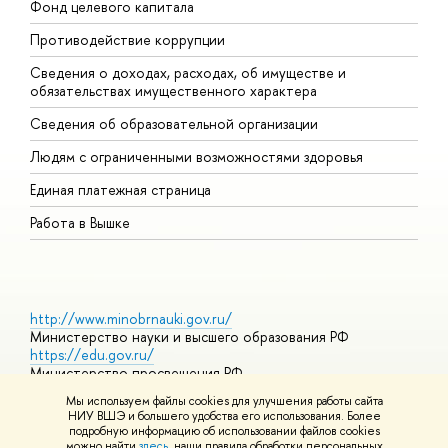
Фонд целевого капитала
Д
Противодействие коррупции
Ц
Сведения о доходах, расходах, об имуществе и
Б
обязательствах имущественного характера
О
Сведения об образовательной организации
О
Людям с ограниченными возможностями здоровья
Единая платежная страница
Работа в Вышке
http://www.minobrnauki.gov.ru/
Министерство науки и высшего образования РФ
https://edu.gov.ru/
Министерство просвещения РФ
https://elearning.hse.ru/mooc
Мы используем файлы cookies для улучшения работы сайта
Массовые открытые онлайн-курсы
НИУ ВШЭ и большего удобства его использования. Более
подробную информацию об использовании файлов cookies
можно найти
здесь
, наши правила обработки персональных