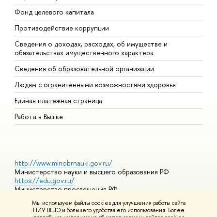
Фонд целевого капитала
Д
Противодействие коррупции
Ц
Сведения о доходах, расходах, об имуществе и
Б
обязательствах имущественного характера
О
Сведения об образовательной организации
О
Людям с ограниченными возможностями здоровья
Единая платежная страница
Работа в Вышке
http://www.minobrnauki.gov.ru/
Министерство науки и высшего образования РФ
https://edu.gov.ru/
Министерство просвещения РФ
https://elearning.hse.ru/mooc
Мы используем файлы cookies для улучшения работы сайта
Массовые открытые онлайн-курсы
НИУ ВШЭ и большего удобства его использования. Более