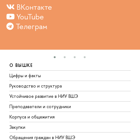
ВКонтакте
YouTube
Телеграм
О ВЫШКЕ
Цифры и факты
Л
Руководство и структура
Д
Устойчивое развитие в НИУ ВШЭ
О
Преподаватели и сотрудники
П
Корпуса и общежития
В
Закупки
П
Обращения граждан в НИУ ВШЭ
А