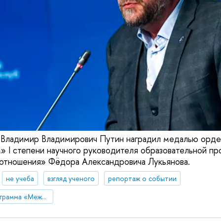
Владимир Владимирович Путин наградил медалью орден
 I степени научного руководителя образовательной п
тношения» Фёдора Александровича Лукьянова.
не учеба
взгляд ученого
репортаж о событии
Образовательная программа «Международные отношения»