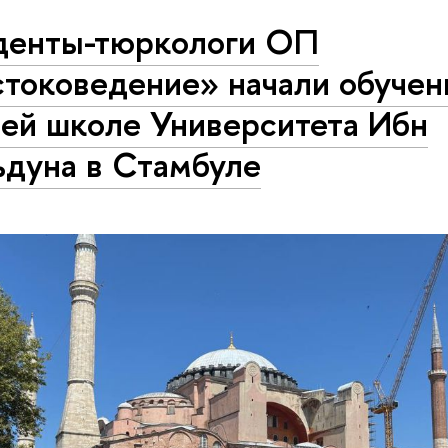
денты-тюркологи ОП
токоведение» начали обучен
ней школе Университета Ибн
ьдуна в Стамбуле