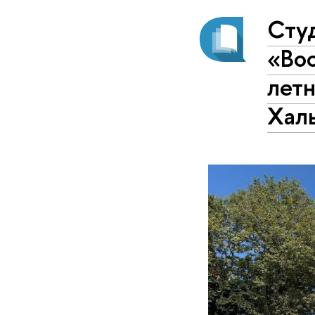
Сту
«Вос
лет
Хал