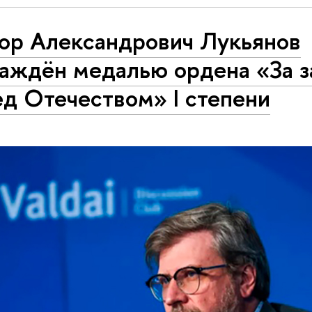
ор Александрович Лукьянов
раждён медалью ордена «За з
д Отечеством» I степени