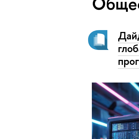
Обще
Дай
гло
про