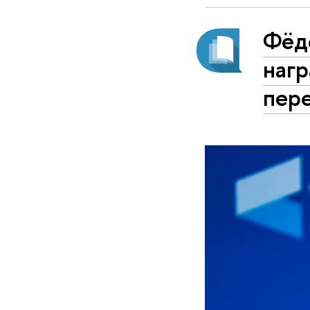
Фёд
наг
пере