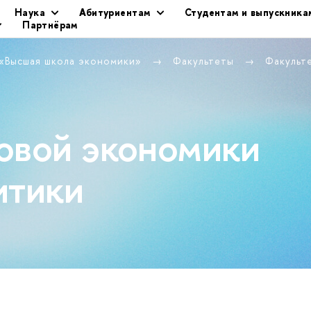
Наука
Абитуриентам
Студентам и выпускника
Партнёрам
 «Высшая школа экономики»
Факультеты
Факульт
овой экономики
итики