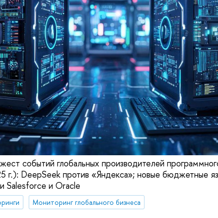
жест событий глобальных производителей программног
5 г.): DeepSeek против «Яндекса»; новые бюджетные я
 Salesforce и Oracle
ринги
Мониторинг глобального бизнеса