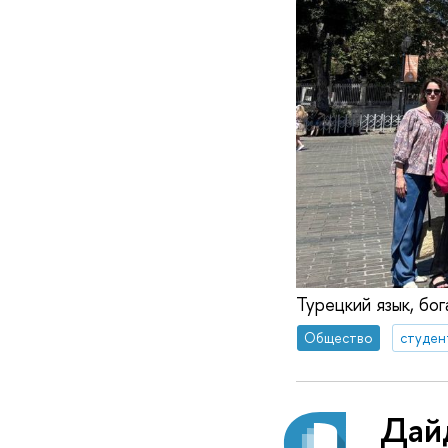
Турецкий язык, бо
Общество
студен
Дай