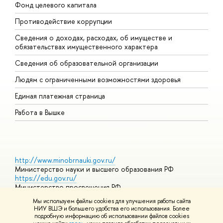
Фонд целевого капитала
Д
Противодействие коррупции
Ц
Сведения о доходах, расходах, об имуществе и
Б
обязательствах имущественного характера
О
Сведения об образовательной организации
О
Людям с ограниченными возможностями здоровья
Единая платежная страница
Работа в Вышке
http://www.minobrnauki.gov.ru/
Министерство науки и высшего образования РФ
https://edu.gov.ru/
Министерство просвещения РФ
https://elearning.hse.ru/mooc
Мы используем файлы cookies для улучшения работы сайта
Массовые открытые онлайн-курсы
НИУ ВШЭ и большего удобства его использования. Более
подробную информацию об использовании файлов cookies