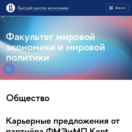
Высшая школа экономики
Меню
Факультет мировой
экономики и мировой
политики
Общество
Карьерные предложения от
партнёра ФМЭиМП Kept