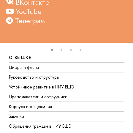
ВКонтакте
YouTube
Телеграм
О ВЫШКЕ
Цифры и факты
Л
Руководство и структура
Д
Устойчивое развитие в НИУ ВШЭ
О
Преподаватели и сотрудники
П
Корпуса и общежития
В
Закупки
П
Обращения граждан в НИУ ВШЭ
А