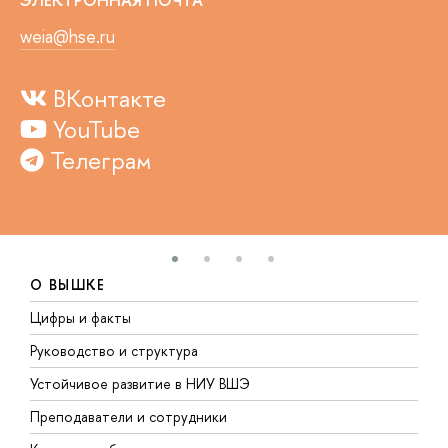
ЭЛЕКТРОННАЯ ПОЧТА
weia@hse.ru
ВКонтакте
YouTube
Телеграм
О ВЫШКЕ
Цифры и факты
Л
Руководство и структура
Д
Устойчивое развитие в НИУ ВШЭ
О
Преподаватели и сотрудники
П