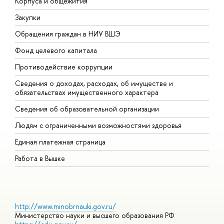
Корпуса и общежития
В
Закупки
П
Обращения граждан в НИУ ВШЭ
А
Фонд целевого капитала
Д
Противодействие коррупции
Ц
Сведения о доходах, расходах, об имуществе и
Б
обязательствах имущественного характера
О
Сведения об образовательной организации
О
Людям с ограниченными возможностями здоровья
Единая платежная страница
Работа в Вышке
http://www.minobrnauki.gov.ru/
Министерство науки и высшего образования РФ