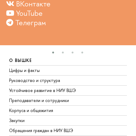
ВКонтакте
YouTube
Телеграм
О ВЫШКЕ
Цифры и факты
Л
Руководство и структура
Д
Устойчивое развитие в НИУ ВШЭ
О
Преподаватели и сотрудники
П
Корпуса и общежития
В
Закупки
П
Обращения граждан в НИУ ВШЭ
А