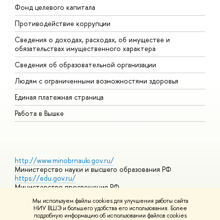
Фонд целевого капитала
Д
Противодействие коррупции
Ц
Сведения о доходах, расходах, об имуществе и
Б
обязательствах имущественного характера
О
Сведения об образовательной организации
О
Людям с ограниченными возможностями здоровья
Единая платежная страница
Работа в Вышке
http://www.minobrnauki.gov.ru/
Министерство науки и высшего образования РФ
https://edu.gov.ru/
Министерство просвещения РФ
https://elearning.hse.ru/mooc
Мы используем файлы cookies для улучшения работы сайта
Массовые открытые онлайн-курсы
НИУ ВШЭ и большего удобства его использования. Более
подробную информацию об использовании файлов cookies