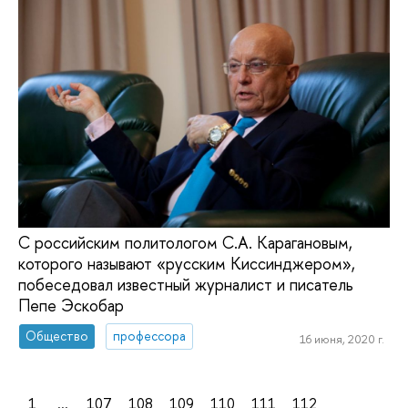
С российским политологом С.А. Карагановым,
которого называют «русским Киссинджером»,
побеседовал известный журналист и писатель
Пепе Эскобар
Общество
профессора
16 июня, 2020 г.
1
...
107
108
109
110
111
112