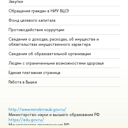
Закупки
П
Обращения граждан в НИУ ВШЭ
А
Фонд целевого капитала
Д
Противодействие коррупции
Ц
Сведения о доходах, расходах, об имуществе и
Б
обязательствах имущественного характера
О
Сведения об образовательной организации
О
Людям с ограниченными возможностями здоровья
Единая платежная страница
Работа в Вышке
http://www.minobrnauki.gov.ru/
Министерство науки и высшего образования РФ
https://edu.gov.ru/
Министерство просвещения РФ