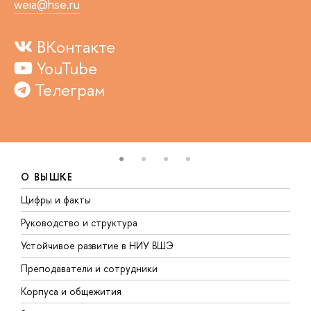
weia@hse.ru
ВКонтакте
YouTube
Телеграм
О ВЫШКЕ
Цифры и факты
Л
Руководство и структура
Д
Устойчивое развитие в НИУ ВШЭ
О
Преподаватели и сотрудники
П
Корпуса и общежития
В