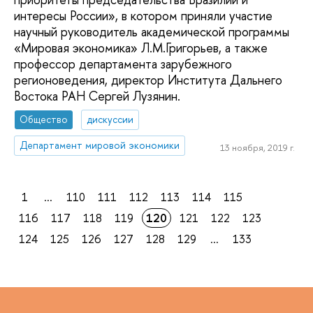
интересы России», в котором приняли участие
научный руководитель академической программы
«Мировая экономика» Л.М.Григорьев, а также
профессор департамента зарубежного
регионоведения, директор Института Дальнего
Востока РАН Сергей Лузянин.
Общество
дискуссии
Департамент мировой экономики
13 ноября, 2019 г.
1
...
110
111
112
113
114
115
116
117
118
119
120
121
122
123
124
125
126
127
128
129
...
133