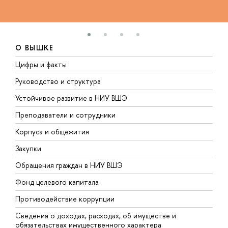
О ВЫШКЕ
Цифры и факты
Л
Руководство и структура
Д
Устойчивое развитие в НИУ ВШЭ
О
Преподаватели и сотрудники
П
Корпуса и общежития
В
Закупки
П
Обращения граждан в НИУ ВШЭ
А
Фонд целевого капитала
Д
Противодействие коррупции
Ц
Сведения о доходах, расходах, об имуществе и
Б
обязательствах имущественного характера