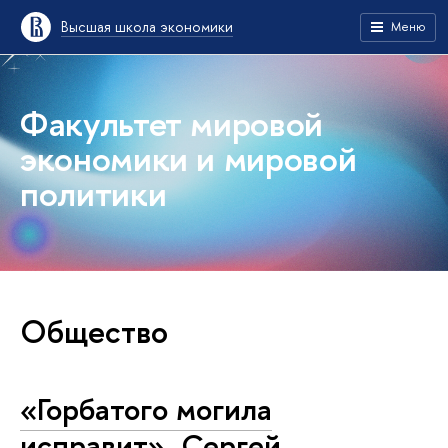
Высшая школа экономики
Меню
Факультет мировой
экономики и мировой
политики
Общество
«Горбатого могила
исправит». Сергей