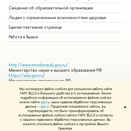
О
Сведения об образовательной организации
О
Людям с ограниченными возможностями здоровья
Единая платежная страница
Работа в Вышке
http://www.minobrnauki.gov.ru/
Министерство науки и высшего образования РФ
https://edu.gov.ru/
Министерство просвещения РФ
https://elearning.hse.ru/mooc
Мы используем файлы cookies для улучшения работы сайта
Массовые открытые онлайн-курсы
НИУ ВШЭ и большего удобства его использования. Более
подробную информацию об использовании файлов cookies
можно найти
здесь
, наши правила обработки персональных
данных –
здесь
. Продолжая пользоваться сайтом, вы
✖
© НИУ ВШЭ 1993–2026
Адреса и контакты
Условия
подтверждаете, что были проинформированы об
использования материалов
Политика конфиденциальности
Карта
использовании файлов cookies сайтом НИУ ВШЭ и согласны
сайта
с нашими правилами обработки персональных данных. Вы
Шрифты HSE Sans и HSE Slab разработаны в
Школе дизайна НИУ
можете отключить файлы cookies в настройках Вашего
ВШЭ
браузера.