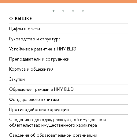
О ВЫШКЕ
Цифры и факты
Л
Руководство и структура
Д
Устойчивое развитие в НИУ ВШЭ
О
Преподаватели и сотрудники
П
Корпуса и общежития
В
Закупки
П
Обращения граждан в НИУ ВШЭ
А
Фонд целевого капитала
Д
Противодействие коррупции
Ц
Сведения о доходах, расходах, об имуществе и
Б
обязательствах имущественного характера
О
Сведения об образовательной организации