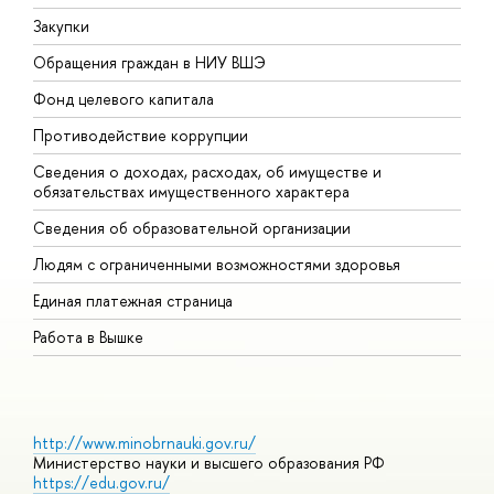
Закупки
П
Обращения граждан в НИУ ВШЭ
А
Фонд целевого капитала
Д
Противодействие коррупции
Ц
Сведения о доходах, расходах, об имуществе и
Б
обязательствах имущественного характера
О
Сведения об образовательной организации
О
Людям с ограниченными возможностями здоровья
Единая платежная страница
Работа в Вышке
http://www.minobrnauki.gov.ru/
Министерство науки и высшего образования РФ
https://edu.gov.ru/