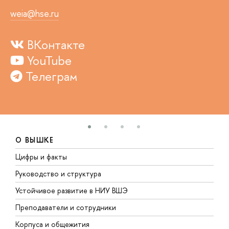
weia@hse.ru
ВКонтакте
YouTube
Телеграм
О ВЫШКЕ
Цифры и факты
Л
Руководство и структура
Д
Устойчивое развитие в НИУ ВШЭ
О
Преподаватели и сотрудники
П
Корпуса и общежития
В