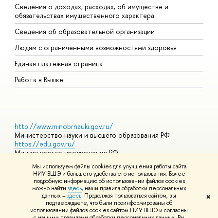
Сведения о доходах, расходах, об имуществе и
Б
обязательствах имущественного характера
О
Сведения об образовательной организации
О
Людям с ограниченными возможностями здоровья
Единая платежная страница
Работа в Вышке
http://www.minobrnauki.gov.ru/
Министерство науки и высшего образования РФ
https://edu.gov.ru/
Министерство просвещения РФ
https://elearning.hse.ru/mooc
Мы используем файлы cookies для улучшения работы сайта
Массовые открытые онлайн-курсы
НИУ ВШЭ и большего удобства его использования. Более
подробную информацию об использовании файлов cookies
можно найти
здесь
, наши правила обработки персональных
данных –
здесь
. Продолжая пользоваться сайтом, вы
✖
© НИУ ВШЭ 1993–2026
Адреса и контакты
Условия
подтверждаете, что были проинформированы об
использования материалов
Политика конфиденциальности
Карта
использовании файлов cookies сайтом НИУ ВШЭ и согласны
сайта
с нашими правилами обработки персональных данных. Вы