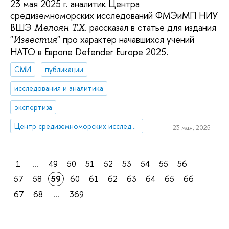
23 мая 2025 г. аналитик Центра
средиземноморских исследований ФМЭиМП НИУ
ВШЭ
рассказал в статье для издания
Мелоян Т.Х.
"
" про характер начавшихся учений
Известия
НАТО в Европе Defender Europe 2025.
СМИ
публикации
исследования и аналитика
экспертиза
Центр средиземноморских исследований
23 мая, 2025 г.
1
...
49
50
51
52
53
54
55
56
57
58
59
60
61
62
63
64
65
66
67
68
...
369