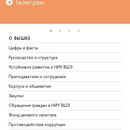
Телеграм
О ВЫШКЕ
Цифры и факты
Л
Руководство и структура
Д
Устойчивое развитие в НИУ ВШЭ
О
Преподаватели и сотрудники
П
Корпуса и общежития
В
Закупки
П
Обращения граждан в НИУ ВШЭ
А
Фонд целевого капитала
Д
Противодействие коррупции
Ц