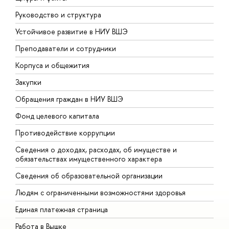
Руководство и структура
Д
Устойчивое развитие в НИУ ВШЭ
О
Преподаватели и сотрудники
П
Корпуса и общежития
В
Закупки
П
Обращения граждан в НИУ ВШЭ
А
Фонд целевого капитала
Д
Противодействие коррупции
Ц
Сведения о доходах, расходах, об имуществе и
Б
обязательствах имущественного характера
О
Сведения об образовательной организации
О
Людям с ограниченными возможностями здоровья
Единая платежная страница
Работа в Вышке