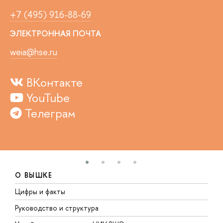
+7 (495) 916-88-69
ЭЛЕКТРОННАЯ ПОЧТА
weia@hse.ru
ВКонтакте
YouTube
Телеграм
О ВЫШКЕ
Цифры и факты
Л
Руководство и структура
Д