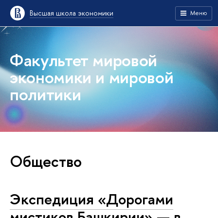
Высшая школа экономики
Меню
Факультет мировой
экономики и мировой
политики
Общество
Экспедиция «Дорогами
мистиков Башкирии» — в