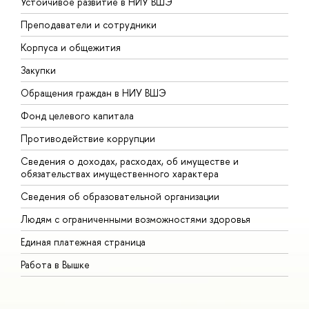
Устойчивое развитие в НИУ ВШЭ
О
Преподаватели и сотрудники
П
Корпуса и общежития
В
Закупки
П
Обращения граждан в НИУ ВШЭ
А
Фонд целевого капитала
Д
Противодействие коррупции
Ц
Сведения о доходах, расходах, об имуществе и
Б
обязательствах имущественного характера
О
Сведения об образовательной организации
О
Людям с ограниченными возможностями здоровья
Единая платежная страница
Работа в Вышке