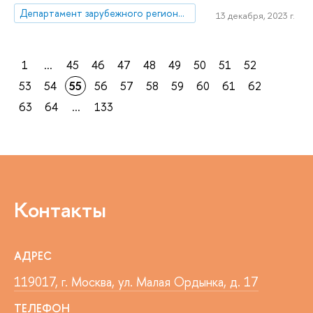
Департамент зарубежного регионоведения
13 декабря, 2023 г.
1
...
45
46
47
48
49
50
51
52
53
54
55
56
57
58
59
60
61
62
63
64
...
133
Контакты
АДРЕС
119017, г. Москва, ул. Малая Ордынка, д. 17
ТЕЛЕФОН