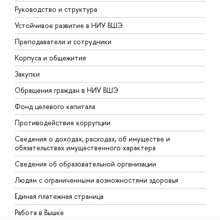
Руководство и структура
Д
Устойчивое развитие в НИУ ВШЭ
О
Преподаватели и сотрудники
П
Корпуса и общежития
В
Закупки
П
Обращения граждан в НИУ ВШЭ
А
Фонд целевого капитала
Д
Противодействие коррупции
Ц
Сведения о доходах, расходах, об имуществе и
Б
обязательствах имущественного характера
О
Сведения об образовательной организации
О
Людям с ограниченными возможностями здоровья
Единая платежная страница
Работа в Вышке