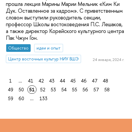
прошла лекция Марины Марии Мельник «Ким Ки
Дук. Оставленное за кадром». С приветственным
словом выступили руководитель секции,
профессор Школы востоковедения П.С. Лешаков,
а также директор Корейского культурного центра
Пак Чжун Гон.
Общество
идеи и опыт
Центр восточных культур НИУ ВШЭ
24 января, 2024 г.
1
...
41
42
43
44
45
46
47
48
49
50
51
52
53
54
55
56
57
58
59
60
...
133