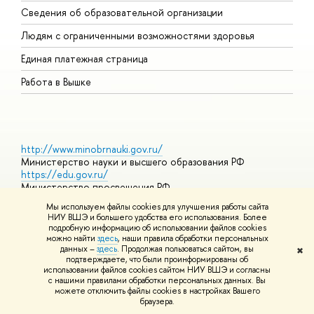
Сведения об образовательной организации
О
Людям с ограниченными возможностями здоровья
Единая платежная страница
Работа в Вышке
http://www.minobrnauki.gov.ru/
Министерство науки и высшего образования РФ
https://edu.gov.ru/
Министерство просвещения РФ
https://elearning.hse.ru/mooc
Мы используем файлы cookies для улучшения работы сайта
Массовые открытые онлайн-курсы
НИУ ВШЭ и большего удобства его использования. Более
подробную информацию об использовании файлов cookies
можно найти
здесь
, наши правила обработки персональных
данных –
здесь
. Продолжая пользоваться сайтом, вы
✖
© НИУ ВШЭ 1993–2026
Адреса и контакты
Условия
подтверждаете, что были проинформированы об
использования материалов
Политика конфиденциальности
Карта
использовании файлов cookies сайтом НИУ ВШЭ и согласны
сайта
с нашими правилами обработки персональных данных. Вы
Шрифты HSE Sans и HSE Slab разработаны в
Школе дизайна НИУ
можете отключить файлы cookies в настройках Вашего
ВШЭ
браузера.
Редактору