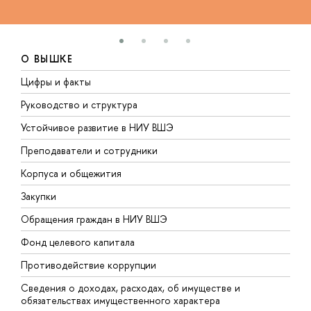
О ВЫШКЕ
Цифры и факты
Л
Руководство и структура
Д
Устойчивое развитие в НИУ ВШЭ
О
Преподаватели и сотрудники
П
Корпуса и общежития
В
Закупки
П
Обращения граждан в НИУ ВШЭ
А
Фонд целевого капитала
Д
Противодействие коррупции
Ц
Сведения о доходах, расходах, об имуществе и
Б
обязательствах имущественного характера
О