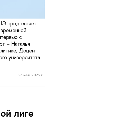
ВШЭ продолжает
овременной
нтервью с
рт – Наталья
олитике, Доцент
ого университета
23 мая, 2023 г.
ой лиге