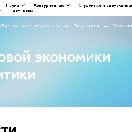
Наука
Абитуриентам
Студентам и выпускника
Партнёрам
 «Высшая школа экономики»
Факультеты
Факульт
овой экономики
итики
ти