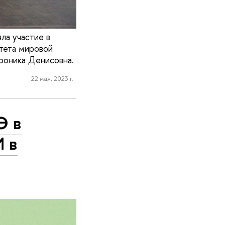
ла участие в
ьтета мировой
роника Денисовна.
22 мая, 2023 г.
Э в
 в