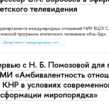
етского телевидения
 департамента международных отношений НИУ ВШЭ С.
итической программе египетского телеканала «Аль-Гад».
Департамент международных отношений
рвью с Н. Б. Помозовой для 
МИ «Амбивалентность отно
и КНР в условиях современно
нсформации миропорядка»