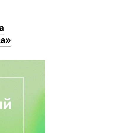
а
ка»