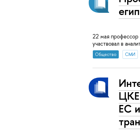
егип
22 мая профессор
участвовал в анал
Общество
СМИ
Инте
ЦКЕ
ЕС 
тра