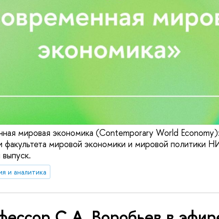
ная мировая экономика (Contemporary World Economy)
и факультета мировой экономики и мировой политики 
 выпуск.
ия и аналитика
фессор С.А. Воробьев в эфир