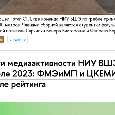
шёл I этап СГЛ, где команда НИУ ВШЭ по гребле приня
000 метров. Членами сборной являются студентки факул
ой политики Саркисян Венера Викторовна и Фадеева Ве
нь
студенты
ги медиаактивности НИУ ВШ
еле 2023: ФМЭиМП и ЦКЕМИ
ле рейтинга