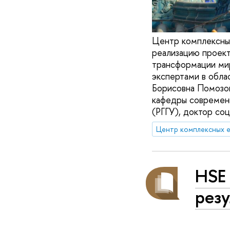
Центр комплексны
реализацию проект
трансформации мир
экспертами в обла
Борисовна Помозов
кафедры современн
(РГГУ), доктор соц
HSE 
резу