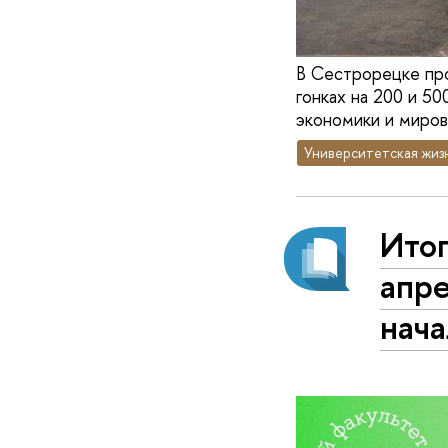
В Сестрорецке про
гонках на 200 и 5
экономики и миров
Университетская жиз
Ито
апр
нача