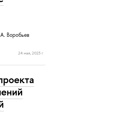
А. Воробьев
24 мая, 2023 г.
проекта
шений
й