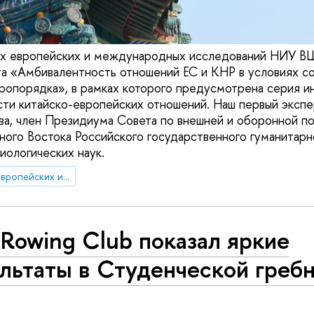
х европейских и международных исследований НИУ 
а «Амбивалентность отношений ЕС и КНР в условиях с
опорядка», в рамках которого предусмотрена серия и
сти китайско-европейских отношений. Наш первый экспе
а, член Президиума Совета по внешней и оборонной п
ого Востока Российского государственного гуманитарн
иологических наук.
Центр комплексных европейских и международных исследований (ЦКЕМИ)
Rowing Club показал яркие
льтаты в Студенческой гребн