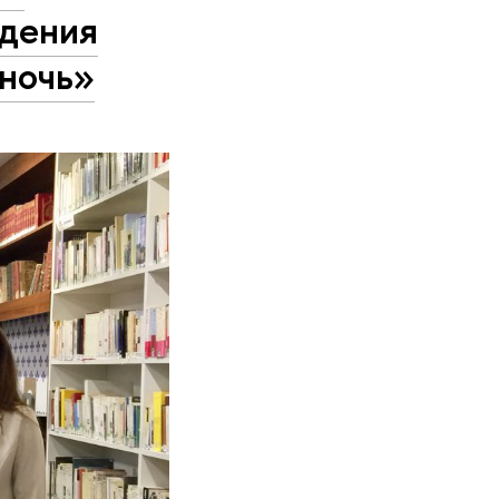
дения
оночь»