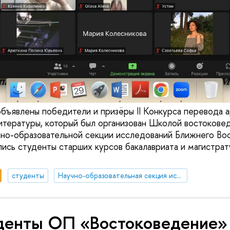
объявлены победители и призёры II Конкурса перевода 
итературы, который был организован Школой восток
чно-образовательной секции исследований Ближнего Вос
лись студенты старших курсов бакалавриата и магистра
студенты
Научно-образовательная секция исследований Ближнего Востока и Северной Африки
денты ОП «Востоковедение»