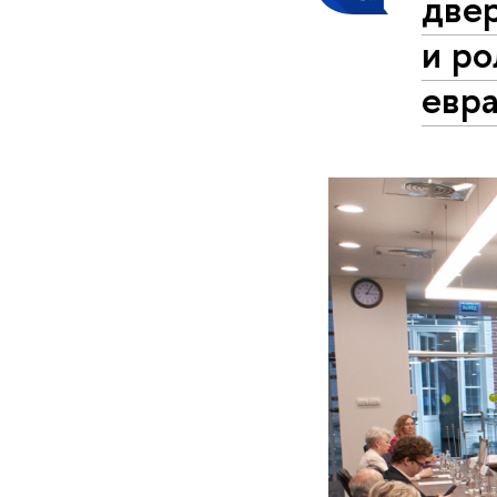
двер
и ро
евр