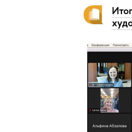
Итог
худ