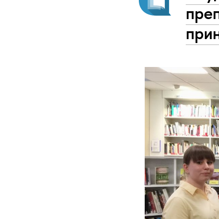
пре
прин