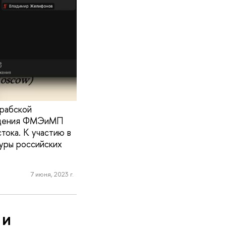
арабской
оведения ФМЭиМП
тока. К участию в
туры российских
7 июня, 2023 г.
 и