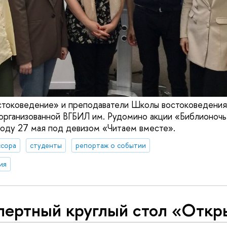
токоведение» и преподаватели Школы востоковеден
 организованной ВГБИЛ им. Рудомино акции «Библионочь
году 27 мая под девизом «Читаем вместе».
сора
студенты
репортаж о событии
ия
пертный круглый стол «Откр