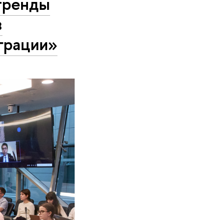
атренды
в
грации»