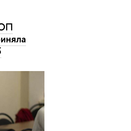
 ОП
иняла
3