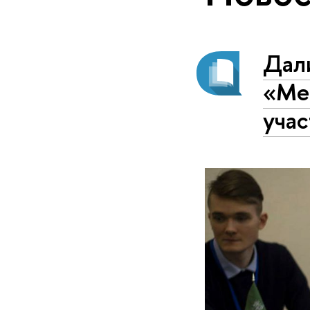
Дали
«Ме
учас