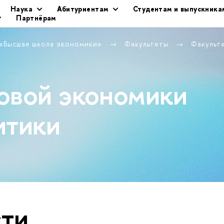
Наука
Абитуриентам
Студентам и выпускника
Партнёрам
 «Высшая школа экономики»
Факультеты
Факульт
овой экономики
итики
ти