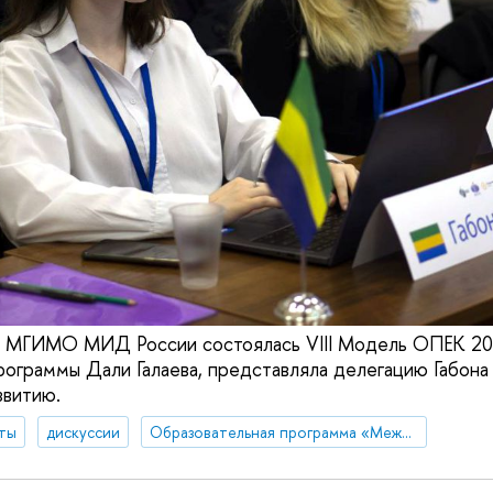
х МГИМО МИД России состоялась VIII Модель ОПЕК 202
рограммы Дали Галаева, представляла делегацию Габона
звитию.
ты
дискуссии
Образовательная программа «Международные отношения»