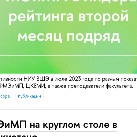
ктивности НИУ ВШЭ в июле 2023 года по разным показ
 ФМЭиМП, ЦКЕМИ, а также преподаватели факультета.
сора
публикации
иМП на круглом столе в
екистане