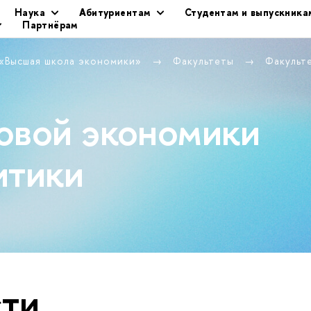
Наука
Абитуриентам
Студентам и выпускника
Партнёрам
 «Высшая школа экономики»
Факультеты
Факульт
овой экономики
итики
ти