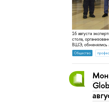
16 августа эксперт
стола, организова
ВШЭ, обменялись м
Общество
профес
Мон
Glo
авгу