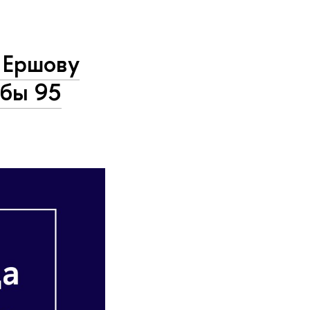
 Ершову
 бы 95