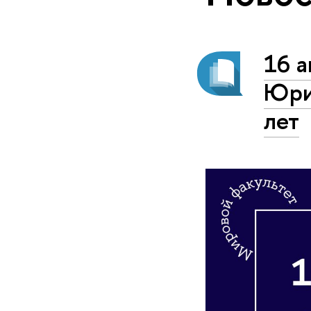
16 а
Юри
лет