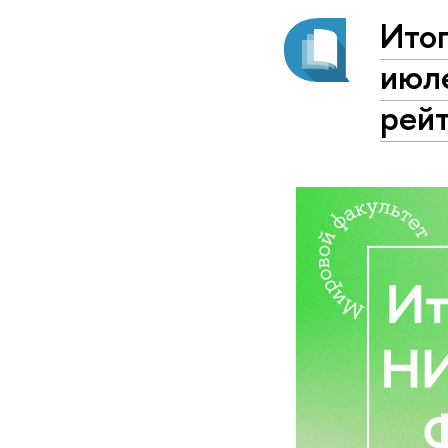
Ито
июл
рей