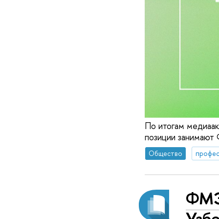
По итогам медиаа
позиции занимают
Общество
профес
ФМЭ
Узб