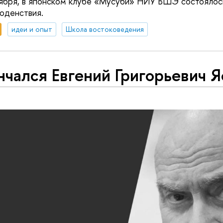
тября, в японском клубе «Мусуби» НИУ ВШЭ состоялос
оденствия.
идеи и опыт
Школа востоковедения
чался Евгений Григорьевич Я