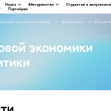
Наука
Абитуриентам
Студентам и выпускника
Партнёрам
 «Высшая школа экономики»
Факультеты
Факульт
овой экономики
итики
ти