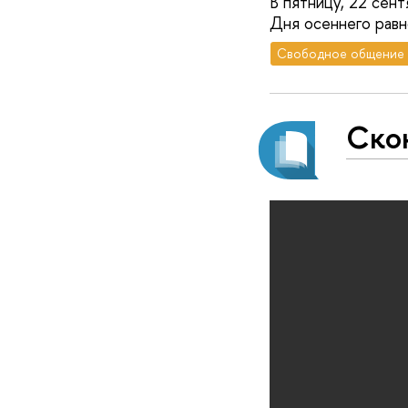
В пятницу, 22 сен
Дня осеннего равн
Свободное общение
Скон