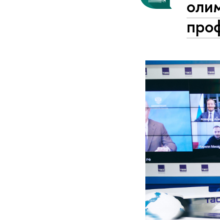
оли
про