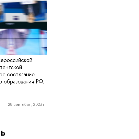
сероссийской
дентской
ое состязание
о образования РФ.
28 сентября, 2023 г.
ть