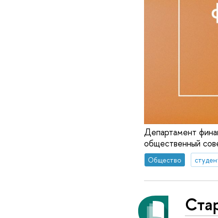
Департамент фина
общественный сов
Общество
студен
Стар