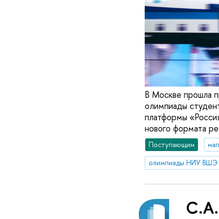
В Москве прошла п
олимпиады студент
платформы «Росси
нового формата ре
Поступающим
маг
олимпиады НИУ ВШЭ
С.А.