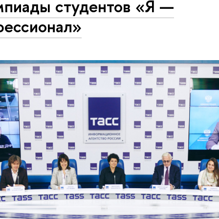
мпиады студентов «Я —
фессионал»