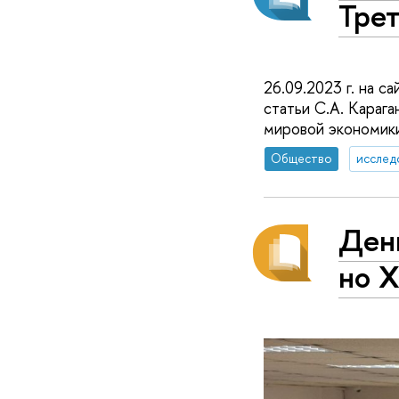
Тре
26.09.2023 г. на с
статьи С.А. Караг
мировой экономики
Общество
исслед
Ден
но 