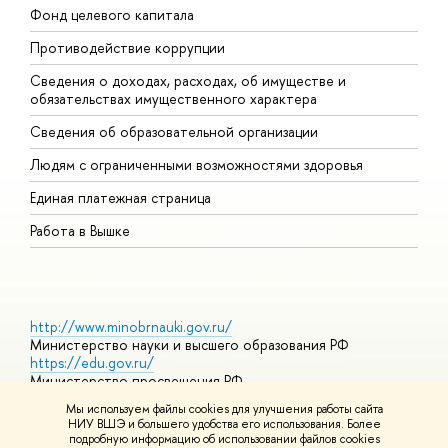
Фонд целевого капитала
Д
Противодействие коррупции
Ц
Сведения о доходах, расходах, об имуществе и
Б
обязательствах имущественного характера
О
Сведения об образовательной организации
О
Людям с ограниченными возможностями здоровья
Единая платежная страница
Работа в Вышке
http://www.minobrnauki.gov.ru/
Министерство науки и высшего образования РФ
https://edu.gov.ru/
Министерство просвещения РФ
https://elearning.hse.ru/mooc
Мы используем файлы cookies для улучшения работы сайта
Массовые открытые онлайн-курсы
НИУ ВШЭ и большего удобства его использования. Более
подробную информацию об использовании файлов cookies