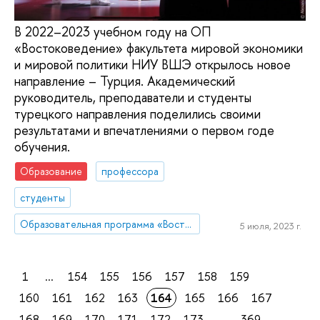
В 2022–2023 учебном году на ОП
«Востоковедение» факультета мировой экономики
и мировой политики НИУ ВШЭ открылось новое
направление – Турция. Академический
руководитель, преподаватели и студенты
турецкого направления поделились своими
результатами и впечатлениями о первом годе
обучения.
Образование
профессора
студенты
Образовательная программа «Востоковедение»
5 июля, 2023 г.
1
...
154
155
156
157
158
159
160
161
162
163
164
165
166
167
168
169
170
171
172
173
...
369