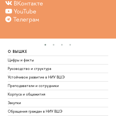
ВКонтакте
YouTube
Телеграм
О ВЫШКЕ
Цифры и факты
Л
Руководство и структура
Д
Устойчивое развитие в НИУ ВШЭ
О
Преподаватели и сотрудники
П
Корпуса и общежития
В
Закупки
П
Обращения граждан в НИУ ВШЭ
А