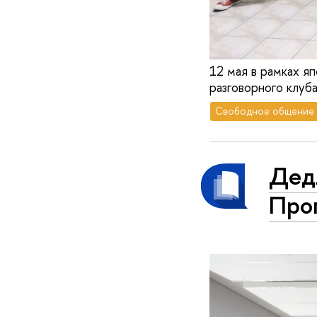
12 мая в рамках я
разговорного клуба
Свободное общение
Дед
Про