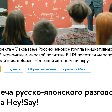
роекта «Открываем Россию заново» группа инициативны
й экономики и мировой политики ВШЭ посетили меропр
едициям в Ямало-Ненецкий автономный округ
студенты
Образовательная программа «Международные отношения»
еча русско-японского разгов
а Hey!Say!