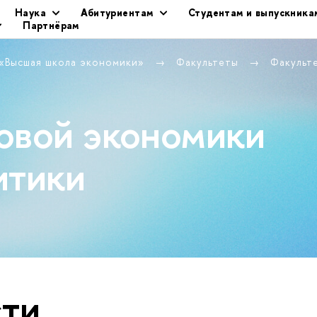
Наука
Абитуриентам
Студентам и выпускника
Партнёрам
 «Высшая школа экономики»
Факультеты
Факульт
овой экономики
итики
ти