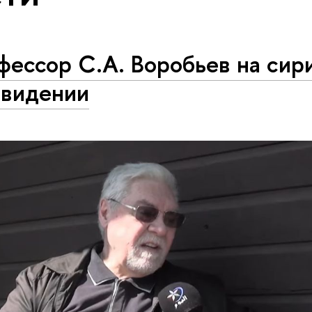
фессор С.А. Воробьев на сир
евидении