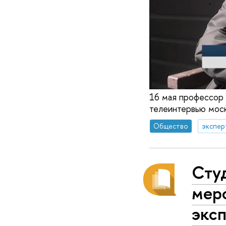
16 мая профессор
телеинтервью мос
Общество
экспер
Сту
мер
экс