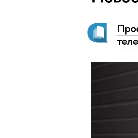
Про
тел