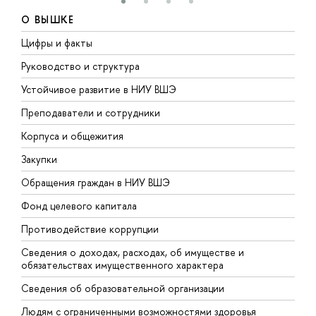
О ВЫШКЕ
Цифры и факты
Л
Руководство и структура
Д
Устойчивое развитие в НИУ ВШЭ
О
Преподаватели и сотрудники
П
Корпуса и общежития
В
Закупки
П
Обращения граждан в НИУ ВШЭ
А
Фонд целевого капитала
Д
Противодействие коррупции
Ц
Сведения о доходах, расходах, об имуществе и
Б
обязательствах имущественного характера
О
Сведения об образовательной организации
О
Людям с ограниченными возможностями здоровья