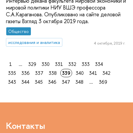
Интервью декана факультета мировой экономики и
мировой политики НИУ ВШЭ профессора
С.А.Караганова. Опубликовано на сайте деловой
газеты Взгляд 3 октября 2019 года.
Общество
исследования и аналитика
4 октября, 2019 г.
1
...
329
330
331
332
333
334
335
336
337
338
339
340
341
342
343
344
345
346
347
348
...
369
Контакты