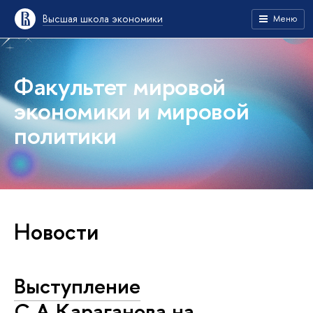
Высшая школа экономики
Меню
Факультет мировой
экономики и мировой
политики
Новости
Выступление
С.А.Караганова на