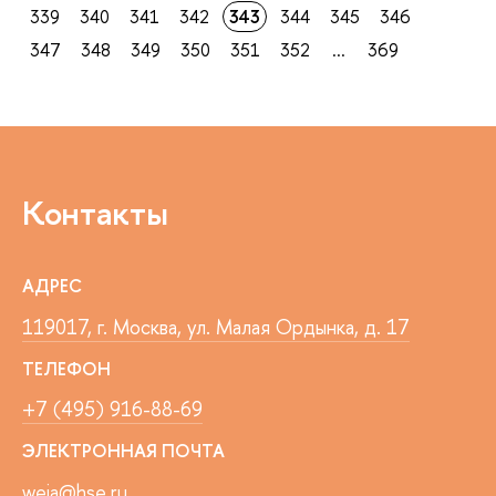
339
340
341
342
343
344
345
346
347
348
349
350
351
352
...
369
Контакты
АДРЕС
119017, г. Москва, ул. Малая Ордынка, д. 17
ТЕЛЕФОН
+7 (495) 916-88-69
ЭЛЕКТРОННАЯ ПОЧТА
weia@hse.ru