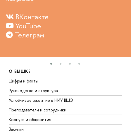
ВКонтакте
YouTube
Телеграм
О ВЫШКЕ
Цифры и факты
Л
Руководство и структура
Д
Устойчивое развитие в НИУ ВШЭ
О
Преподаватели и сотрудники
П
Корпуса и общежития
В
Закупки
П