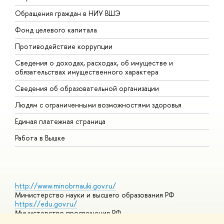
Обращения граждан в НИУ ВШЭ
А
Фонд целевого капитала
Д
Противодействие коррупции
Ц
Сведения о доходах, расходах, об имуществе и
Б
обязательствах имущественного характера
О
Сведения об образовательной организации
О
Людям с ограниченными возможностями здоровья
Единая платежная страница
Работа в Вышке
http://www.minobrnauki.gov.ru/
Министерство науки и высшего образования РФ
https://edu.gov.ru/
Министерство просвещения РФ
https://elearning.hse.ru/mooc