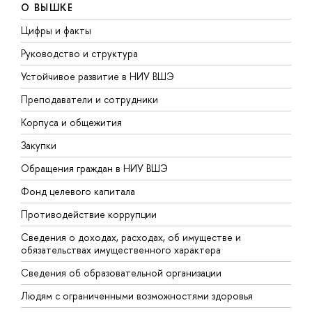
О ВЫШКЕ
Цифры и факты
Л
Руководство и структура
Д
Устойчивое развитие в НИУ ВШЭ
О
Преподаватели и сотрудники
П
Корпуса и общежития
В
Закупки
П
Обращения граждан в НИУ ВШЭ
А
Фонд целевого капитала
Д
Противодействие коррупции
Ц
Сведения о доходах, расходах, об имуществе и
Б
обязательствах имущественного характера
О
Сведения об образовательной организации
О
Людям с ограниченными возможностями здоровья