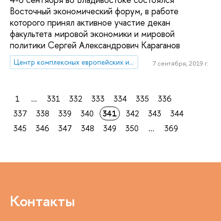
Восточный экономический форум, в работе
которого принял активное участие декан
факультета мировой экономики и мировой
политики Сергей Александрович Караганов
Центр комплексных европейских и международных исследований (ЦКЕМИ)
7 сентября, 2019 г.
1
...
331
332
333
334
335
336
337
338
339
340
341
342
343
344
345
346
347
348
349
350
...
369
Контакты