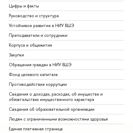
Цифры и факты
Л
Руководство и структура
Д
Устойчивое развитие в НИУ ВШЭ
О
Преподаватели и сотрудники
П
Корпуса и общежития
В
Закупки
П
Обращения граждан в НИУ ВШЭ
А
Фонд целевого капитала
Д
Противодействие коррупции
Ц
Сведения о доходах, расходах, об имуществе и
Б
обязательствах имущественного характера
О
Сведения об образовательной организации
О
Людям с ограниченными возможностями здоровья
Единая платежная страница