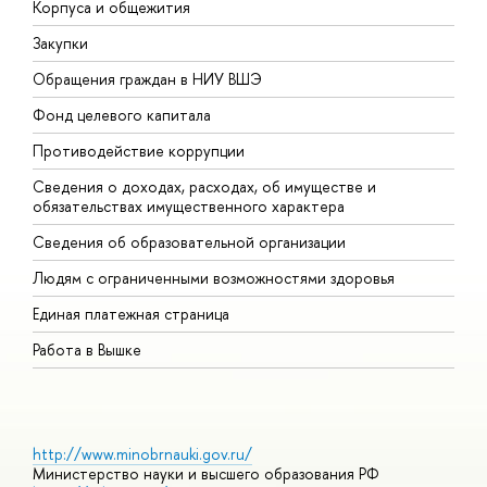
Корпуса и общежития
В
Закупки
П
Обращения граждан в НИУ ВШЭ
А
Фонд целевого капитала
Д
Противодействие коррупции
Ц
Сведения о доходах, расходах, об имуществе и
Б
обязательствах имущественного характера
О
Сведения об образовательной организации
О
Людям с ограниченными возможностями здоровья
Единая платежная страница
Работа в Вышке
http://www.minobrnauki.gov.ru/
Министерство науки и высшего образования РФ