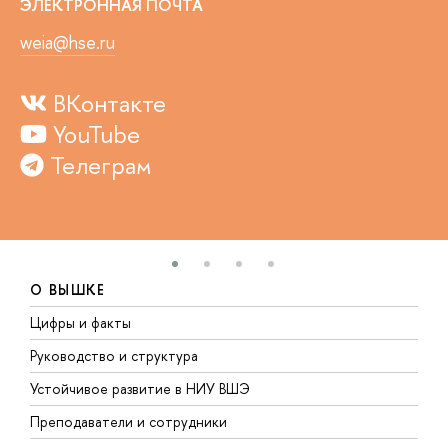
ЭЛЕКТРОННАЯ ПОЧТА
weia@hse.ru
ВКонтакте
YouTube
Телеграм
О ВЫШКЕ
Цифры и факты
Л
Руководство и структура
Д
Устойчивое развитие в НИУ ВШЭ
О
Преподаватели и сотрудники
П