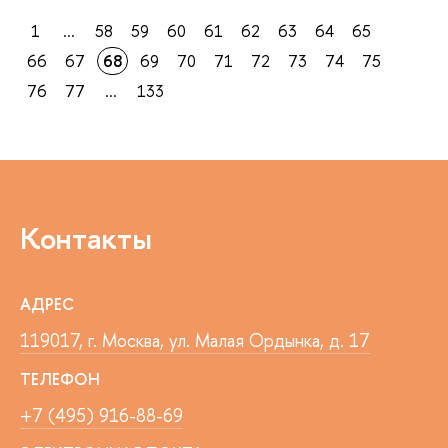
1
...
58
59
60
61
62
63
64
65
66
67
68
69
70
71
72
73
74
75
76
77
...
133
Контакты
АДРЕС
119017, г. Москва, ул. Малая Ордынка, д. 17
ТЕЛЕФОН
+7 (495) 916-88-69