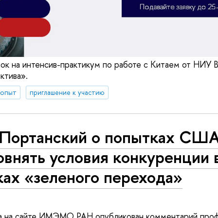
вок на интенсив-практикум по работе с Китаем от НИ
ктива».
 опыт
приглашение к участию
.Портанский о попытках США
внять условия конкуренции 
ках «зеленого перехода»
да на сайте ИМЭМО РАН опубликован комментарий про