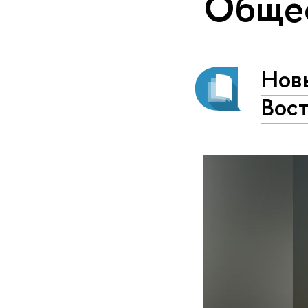
Обще
Нов
Вос