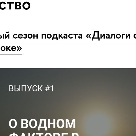
ство
ый сезон подкаста «Диалоги 
токе»