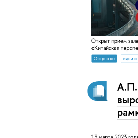
Открыт прием зая
«Китайская перспе
Общество
идеи и
А.П
выро
рам
13 марта 2023 го