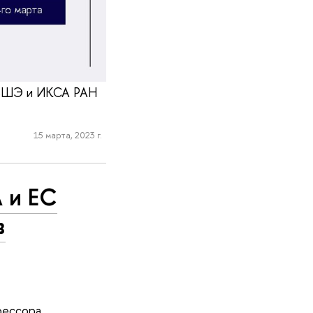
У ВШЭ и ИКСА РАН
15 марта, 2023 г.
 и ЕС
в
фессора