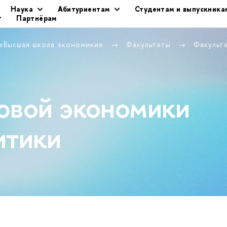
Наука
Абитуриентам
Студентам и выпускника
Партнёрам
 «Высшая школа экономики»
Факультеты
Факульт
овой экономики
итики