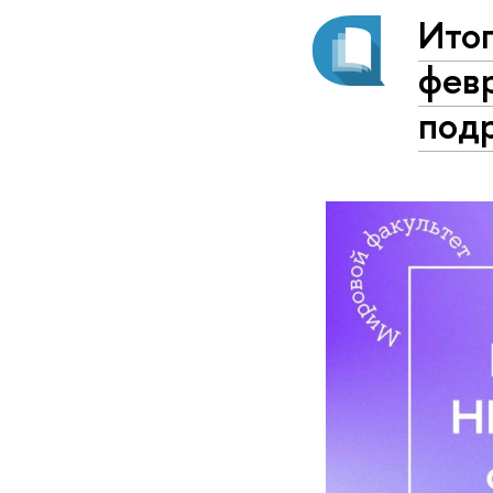
Ито
февр
под