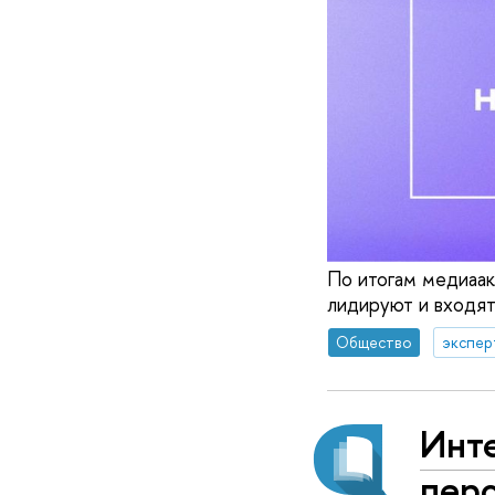
По итогам медиаак
лидируют и входят
Общество
экспер
Инт
пер