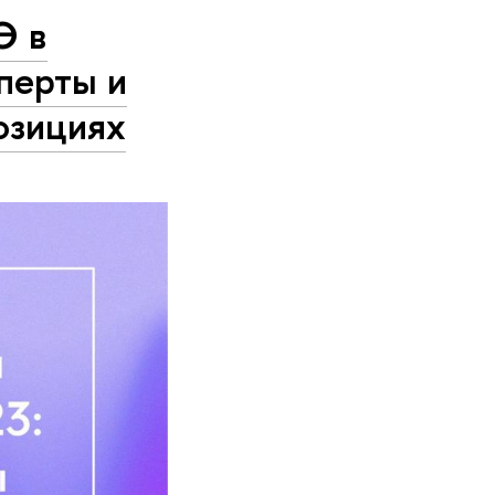
Э в
сперты и
озициях