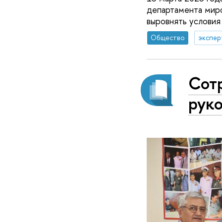
департамента мир
выровнять условия
Общество
экспер
Сот
рук