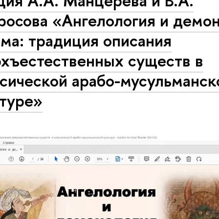
ия А.А. Манцерева и В.А.
росова «Ангелология и демо
ма: традиция описания
рхъестественных существ в
ссической арабо-мусульманск
ьтуре»