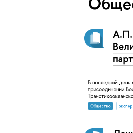
Обще
А.П
Вел
пар
В последний день 
присоединении Ве
Транстихоокеанск
Общество
экспер