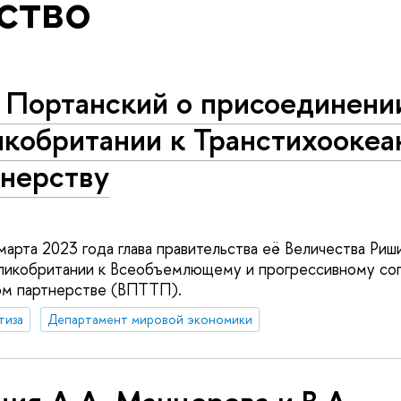
ство
. Портанский о присоединени
икобритании к Транстихоокеа
тнерству
марта 2023 года глава правительства её Величества Риш
ликобритании к Всеобъемлющему и прогрессивному со
ом партнерстве (ВПТТП).
тиза
Департамент мировой экономики