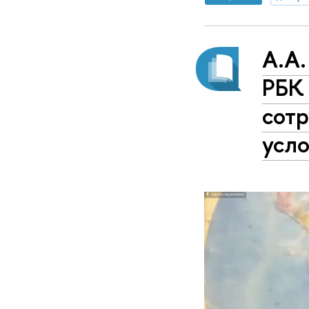
А.А.
РБК
сотр
усло