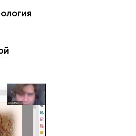
нология
ой