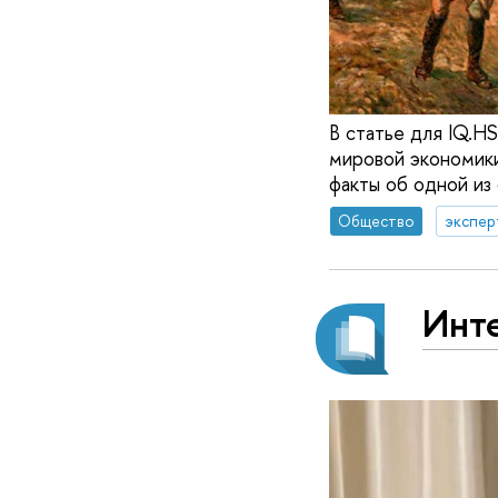
В статье для IQ.H
мировой экономики
факты об одной из 
Общество
экспер
Инте