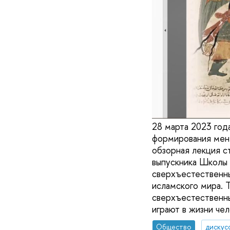
28 марта 2023 го
формирования мен
обзорная лекция 
выпускника Школы 
сверхъестественны
исламского мира. 
сверхъестественны
играют в жизни че
Общество
дискус