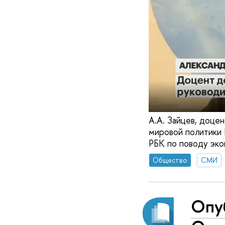
А.А. Зайцев, доце
мировой политики
РБК по поводу эко
Общество
СМИ
Опуб