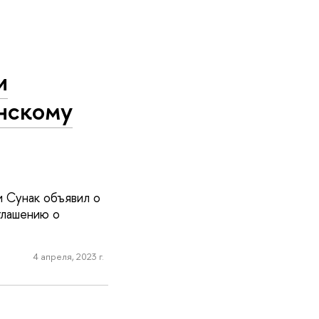
и
нскому
и Сунак объявил о
глашению о
4 апреля, 2023 г.