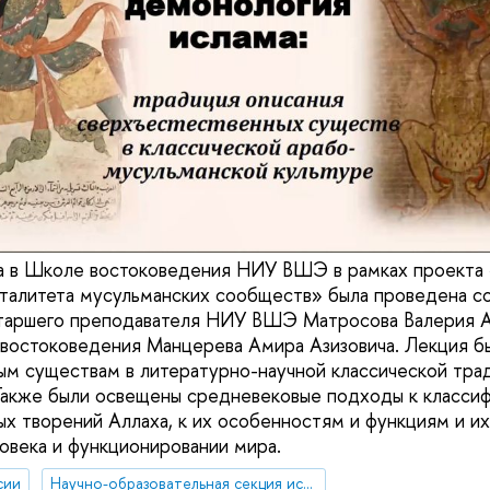
да в Школе востоковедения НИУ ВШЭ в рамках проекта
талитета мусульманских сообществ» была проведена с
старшего преподавателя НИУ ВШЭ Матросова Валерия А
востоковедения Манцерева Амира Азизовича. Лекция б
м существам в литературно-научной классической тра
Также были освещены средневековые подходы к класси
х творений Аллаха, к их особенностям и функциям и их
ловека и функционировании мира.
сии
Научно-образовательная секция исследований Ближнего Востока и Северной Африки