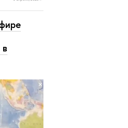
эфире
 в