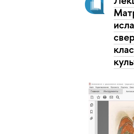
Лекц
Мат
исла
све
кла
кул