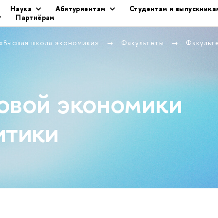
Наука
Абитуриентам
Студентам и выпускника
Партнёрам
 «Высшая школа экономики»
Факультеты
Факульт
овой экономики
итики