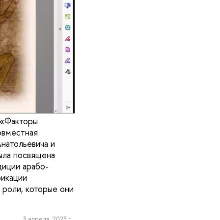
 «Факторы
овместная
натольевича и
ыла посвящена
диции арабо-
фикации
 роли, которые они
3 апреля, 2023 г.